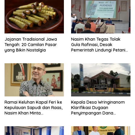
Jajanan Tradisional Jawa
Nasim Khan Tegas Tolak
Tengah: 20 Camilan Pasar
Gula Rafinasi, Desak
yang Bikin Nostalgia
Pemerintah Lindungi Petani
Tebu
Ramai Keluhan Kapal Feri ke
Kepala Desa Wringinanom
Kepulauan Sapudi dan Raas,
Klarifikasi Dugaan
Nasim Khan Minta
Penyimpangan Dana
Pemerintah Segera Bertindak
BUMDes: “Tidak Benar!”