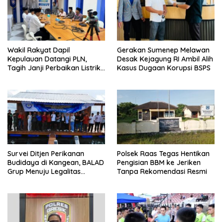
Wakil Rakyat Dapil
Gerakan Sumenep Melawan
Kepulauan Datangi PLN,
Desak Kejagung RI Ambil Alih
Tagih Janji Perbaikan Listrik
Kasus Dugaan Korupsi BSPS
di Sapudi dan Raas
Survei Ditjen Perikanan
Polsek Raas Tegas Hentikan
Budidaya di Kangean, BALAD
Pengisian BBM ke Jeriken
Grup Menuju Legalitas
Tanpa Rekomendasi Resmi
Budidaya Laut Nasional