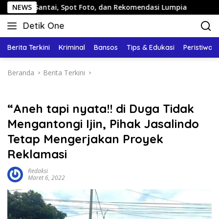
Langsung
ntai, Spot Foto, dan Rekomendasi Lumpia
NEWS
Panduan Wisat
ke
Detik One
konten
Tajam
Ungkap
Berita Terkini
Kriminal
Bansos
Tips & Edukasi
Peristiwa
Fakta
Beranda
Berita Terkini
“Aneh tapi nyata!! di Duga Tidak
Mengantongi Ijin, Pihak Jasalindo
Tetap Mengerjakan Proyek
Reklamasi
Redaksi
Maret 6, 2022