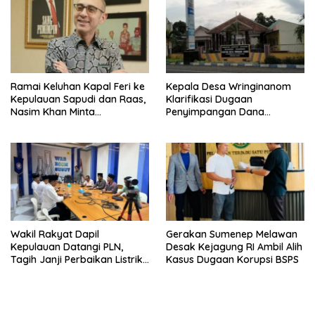
Ramai Keluhan Kapal Feri ke
Kepala Desa Wringinanom
Kepulauan Sapudi dan Raas,
Klarifikasi Dugaan
Nasim Khan Minta
Penyimpangan Dana
Pemerintah Segera Bertindak
BUMDes: “Tidak Benar!”
Wakil Rakyat Dapil
Gerakan Sumenep Melawan
Kepulauan Datangi PLN,
Desak Kejagung RI Ambil Alih
Tagih Janji Perbaikan Listrik
Kasus Dugaan Korupsi BSPS
di Sapudi dan Raas