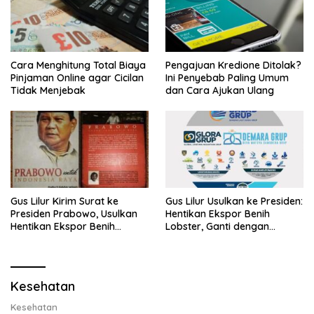
Cara Menghitung Total Biaya
Pengajuan Kredione Ditolak?
Pinjaman Online agar Cicilan
Ini Penyebab Paling Umum
Tidak Menjebak
dan Cara Ajukan Ulang
Gus Lilur Kirim Surat ke
Gus Lilur Usulkan ke Presiden:
Presiden Prabowo, Usulkan
Hentikan Ekspor Benih
Hentikan Ekspor Benih
Lobster, Ganti dengan
Lobster dan Ganti Ekspor
Ekspor Lobster 50 Gram
Lobster 50 Gram
Kesehatan
Kesehatan