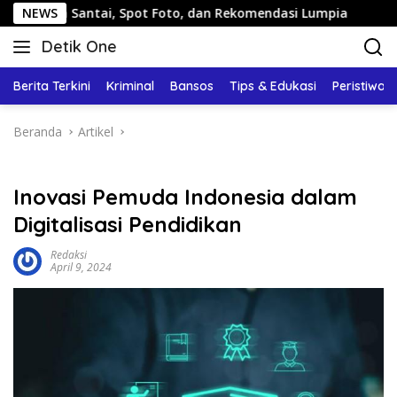
Langsung
 Santai, Spot Foto, dan Rekomendasi Lumpia
NEWS
Panduan Wi
ke
Detik One
konten
Tajam
Ungkap
Berita Terkini
Kriminal
Bansos
Tips & Edukasi
Peristiwa
Fakta
Beranda
Artikel
Inovasi Pemuda Indonesia dalam
Digitalisasi Pendidikan
Redaksi
April 9, 2024