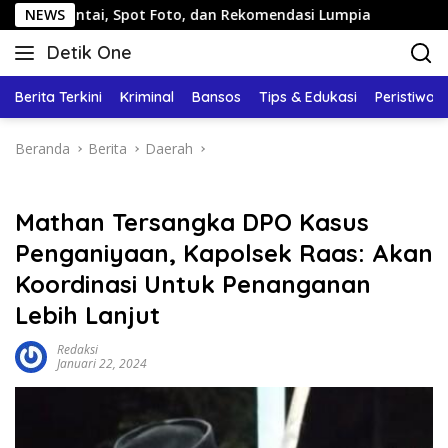
Langsung
i, Spot Foto, dan Rekomendasi Lumpia
NEWS
Panduan Wisata K
ke
Detik One
konten
Tajam
Ungkap
Berita Terkini
Kriminal
Bansos
Tips & Edukasi
Peristiwa
Fakta
Beranda
Berita
Daerah
Mathan Tersangka DPO Kasus
Penganiyaan, Kapolsek Raas: Akan
Koordinasi Untuk Penanganan
Lebih Lanjut
Redaksi
Januari 22, 2024