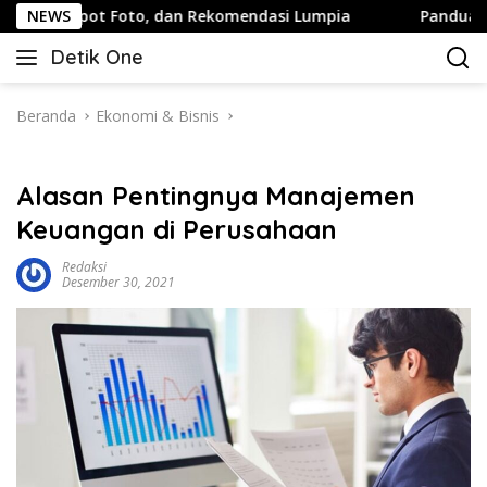
Langsung
to, dan Rekomendasi Lumpia
NEWS
Panduan Wisata Keluarga ke
ke
Detik One
konten
Tajam
Ungkap
Fakta
Beranda
Ekonomi & Bisnis
Alasan Pentingnya Manajemen
Keuangan di Perusahaan
Redaksi
Desember 30, 2021