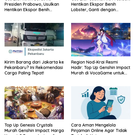
Presiden Prabowo, Usulkan
Hentikan Ekspor Benih
Hentikan Ekspor Benih
Lobster, Ganti dengan
Lobster dan Ganti Ekspor
Ekspor Lobster 50 Gram
Lobster 50 Gram
Kirim Barang dari Jakarta ke
Region Nod-Krai Resmi
Pekanbaru? Ini Rekomendasi
Hadir: Top Up Genshin Impact
Cargo Paling Tepat!
Murah di VocaGame untuk
Jelajah Wilayah Baru
Top Up Genesis Crystals
Cara Aman Mengelola
Murah Genshin Impact: Harga
Pinjaman Online Agar Tidak