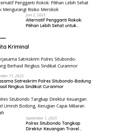
yang Mengerti Kebutuhanmu
Juni 2, 2025
Alternatif Pengganti Rokok:
Pilihan Lebih Sehat untuk
Mengurangi Risiko Merokok
ita Kriminal
mber 11, 2025
asama Satreskrim Polres Situbondo-Badung
asil Ringkus Sindikat Curanmor
September 1, 2025
Polres Situbondo Tangkap
Direktur Keuangan Travel
Umroh Bodong, Kerugian