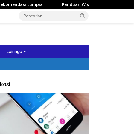
a
Panduan Wisata Keluarga ke Kota Batu: Itinerary Seha
tutup
Lainnya
kasi