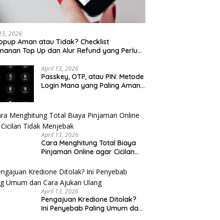
 15, 2026
opup Aman atau Tidak? Checklist
anan Top Up dan Alur Refund yang Perlu
u Cek
April 13, 2026
Passkey, OTP, atau PIN: Metode
Login Mana yang Paling Aman
untuk Akun Finansial?
April 13, 2026
Cara Menghitung Total Biaya
Pinjaman Online agar Cicilan
Tidak Menjebak
April 13, 2026
Pengajuan Kredione Ditolak?
Ini Penyebab Paling Umum dan
Cara Ajukan Ulang