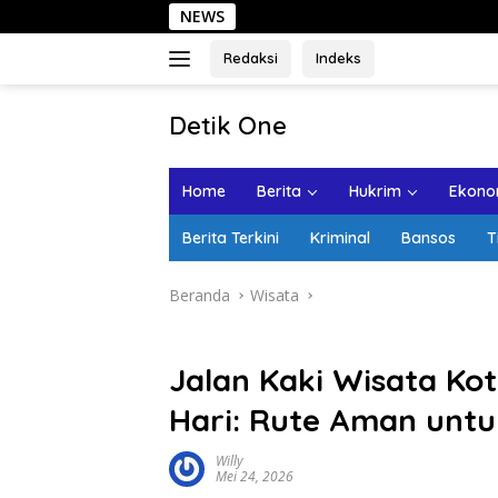
Langsung
NEWS
Sehari di Kota L
ke
konten
Redaksi
Indeks
tutup
Detik One
Tajam
Ungkap
Home
Berita
Hukrim
Ekonom
Fakta
Berita Terkini
Kriminal
Bansos
T
Beranda
Wisata
Jalan Kaki Wisata K
Hari: Rute Aman untu
Willy
Mei 24, 2026