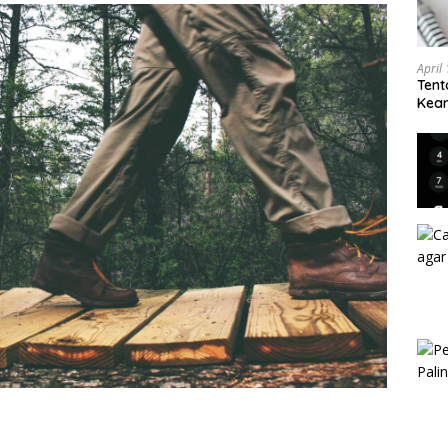
April
Tent
Keam
Kam