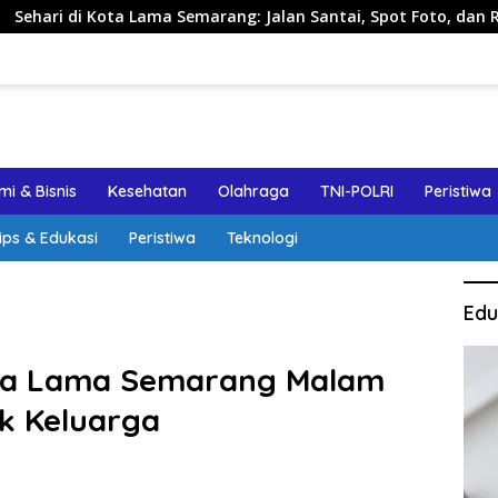
ama Semarang: Jalan Santai, Spot Foto, dan Rekomendasi Lumpi
i & Bisnis
Kesehatan
Olahraga
TNI-POLRI
Peristiwa
ips & Edukasi
Peristiwa
Teknologi
Edu
ota Lama Semarang Malam
k Keluarga