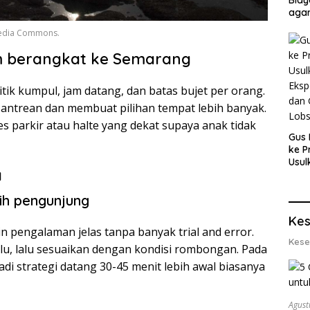
agar
Men
media Commons.
 berangkat ke Semarang
tik kumpul, jam datang, dan batas bujet per orang.
antrean dan membuat pilihan tempat lebih banyak.
es parkir atau halte yang dekat supaya anak tidak
Gus 
ke P
Usul
a
Eksp
dan 
ilih pengunjung
Lobs
Kes
n pengalaman jelas tanpa banyak trial and error.
Kese
ulu, lalu sesuaikan dengan kondisi rombongan. Pada
di strategi datang 30-45 menit lebih awal biasanya
Agust