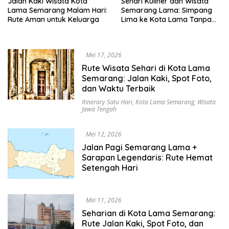
Jalan Kaki Wisata Kota
Sehari Kuliner dan Wisata
Lama Semarang Malam Hari:
Semarang Lama: Simpang
Rute Aman untuk Keluarga
Lima ke Kota Lama Tanpa
Buru-Buru
Mei 17, 2026
Rute Wisata Sehari di Kota Lama
Semarang: Jalan Kaki, Spot Foto,
dan Waktu Terbaik
Itinerary Satu Hari
,
Kota Lama Semarang
,
Wisata
Jawa Tengah
Mei 12, 2026
Jalan Pagi Semarang Lama +
Sarapan Legendaris: Rute Hemat
Setengah Hari
Mei 11, 2026
Seharian di Kota Lama Semarang:
Rute Jalan Kaki, Spot Foto, dan