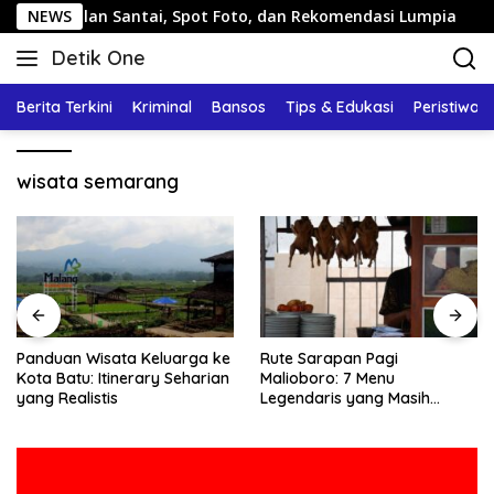
Langsung
: Jalan Santai, Spot Foto, dan Rekomendasi Lumpia
NEWS
Pan
ke
Detik One
konten
Tajam
Ungkap
Berita Terkini
Kriminal
Bansos
Tips & Edukasi
Peristiwa
Fakta
wisata semarang
Panduan Wisata Keluarga ke
Rute Sarapan Pagi
Kota Batu: Itinerary Seharian
Malioboro: 7 Menu
yang Realistis
Legendaris yang Masih
Mudah Ditemukan