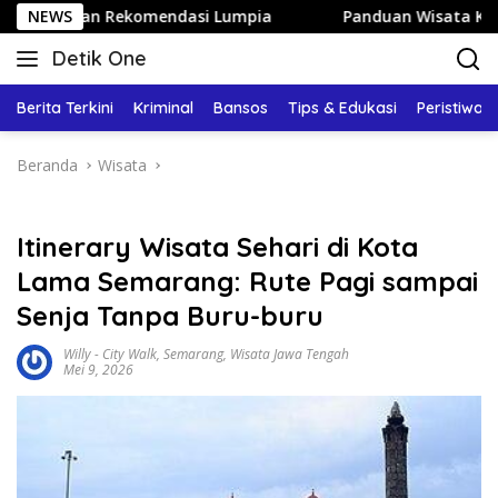
Langsung
omendasi Lumpia
NEWS
Panduan Wisata Keluarga ke Kota Batu:
ke
Detik One
konten
Tajam
Ungkap
Berita Terkini
Kriminal
Bansos
Tips & Edukasi
Peristiwa
Fakta
Beranda
Wisata
Itinerary Wisata Sehari di Kota
Lama Semarang: Rute Pagi sampai
Senja Tanpa Buru-buru
Willy
-
City Walk
,
Semarang
,
Wisata Jawa Tengah
Mei 9, 2026