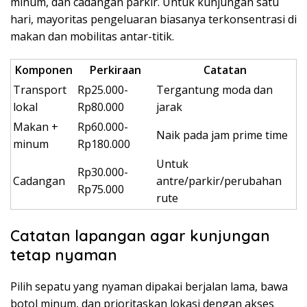
minum, dan cadangan parkir. Untuk kunjungan satu
hari, mayoritas pengeluaran biasanya terkonsentrasi di
makan dan mobilitas antar-titik.
Komponen
Perkiraan
Catatan
Transport
Rp25.000-
Tergantung moda dan
lokal
Rp80.000
jarak
Makan +
Rp60.000-
Naik pada jam prime time
minum
Rp180.000
Untuk
Rp30.000-
Cadangan
antre/parkir/perubahan
Rp75.000
rute
Catatan lapangan agar kunjungan
tetap nyaman
Pilih sepatu yang nyaman dipakai berjalan lama, bawa
botol minum, dan prioritaskan lokasi dengan akses