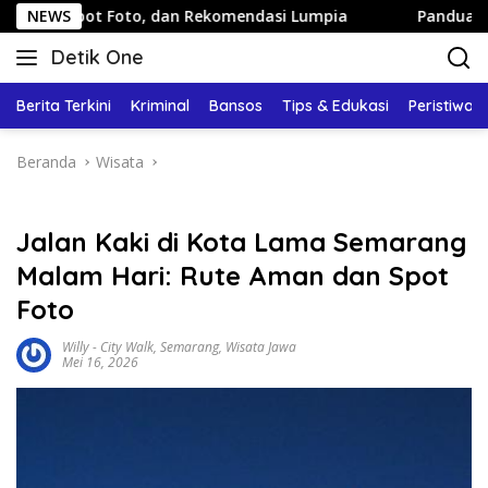
Langsung
to, dan Rekomendasi Lumpia
NEWS
Panduan Wisata Keluarga ke
ke
Detik One
konten
Tajam
Ungkap
Berita Terkini
Kriminal
Bansos
Tips & Edukasi
Peristiwa
Fakta
Beranda
Wisata
Jalan Kaki di Kota Lama Semarang
Malam Hari: Rute Aman dan Spot
Foto
Willy
-
City Walk
,
Semarang
,
Wisata Jawa
Mei 16, 2026