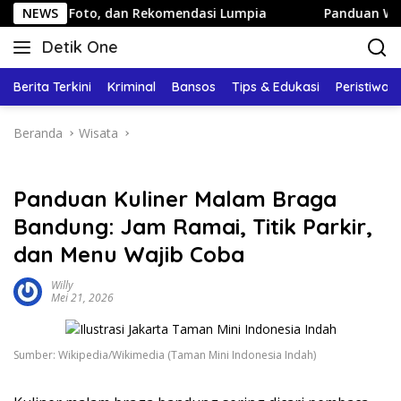
Langsung
 Foto, dan Rekomendasi Lumpia
NEWS
Panduan Wisata Keluarga
ke
Detik One
konten
Tajam
Ungkap
Berita Terkini
Kriminal
Bansos
Tips & Edukasi
Peristiwa
Fakta
Beranda
Wisata
Panduan Kuliner Malam Braga
Bandung: Jam Ramai, Titik Parkir,
dan Menu Wajib Coba
Willy
Mei 21, 2026
Sumber: Wikipedia/Wikimedia (Taman Mini Indonesia Indah)