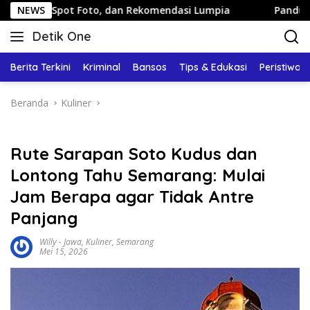
Langsung
to, dan Rekomendasi Lumpia
NEWS
Panduan Wisata Keluarga ke
ke
Detik One
konten
Tajam
Ungkap
Berita Terkini
Kriminal
Bansos
Tips & Edukasi
Peristiwa
Fakta
Beranda
Kuliner
Rute Sarapan Soto Kudus dan
Lontong Tahu Semarang: Mulai
Jam Berapa agar Tidak Antre
Panjang
Willy
-
Jawa
,
Kuliner
,
Semarang
Mei 15, 2026