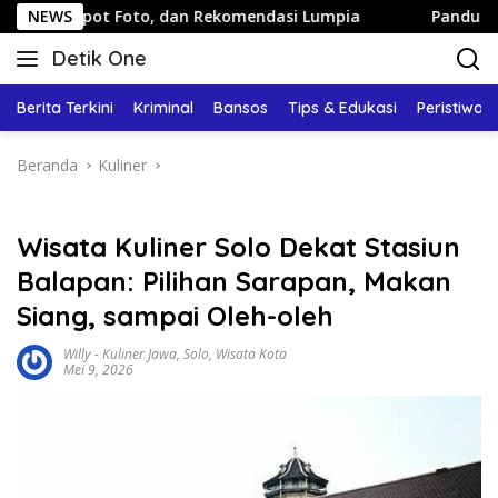
Langsung
oto, dan Rekomendasi Lumpia
NEWS
Panduan Wisata Keluarga k
ke
Detik One
konten
Tajam
Ungkap
Berita Terkini
Kriminal
Bansos
Tips & Edukasi
Peristiwa
Fakta
Beranda
Kuliner
Wisata Kuliner Solo Dekat Stasiun
Balapan: Pilihan Sarapan, Makan
Siang, sampai Oleh-oleh
Willy
-
Kuliner Jawa
,
Solo
,
Wisata Kota
Mei 9, 2026