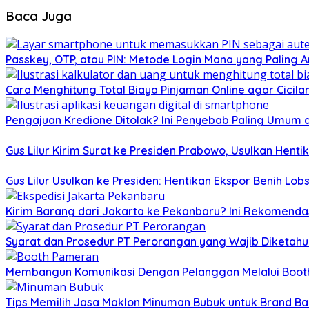
Baca Juga
Passkey, OTP, atau PIN: Metode Login Mana yang Paling A
Cara Menghitung Total Biaya Pinjaman Online agar Cicil
Pengajuan Kredione Ditolak? Ini Penyebab Paling Umum 
Gus Lilur Kirim Surat ke Presiden Prabowo, Usulkan Hent
Gus Lilur Usulkan ke Presiden: Hentikan Ekspor Benih Lo
Kirim Barang dari Jakarta ke Pekanbaru? Ini Rekomendas
Syarat dan Prosedur PT Perorangan yang Wajib Diketahu
Membangun Komunikasi Dengan Pelanggan Melalui Boot
Tips Memilih Jasa Maklon Minuman Bubuk untuk Brand Ba