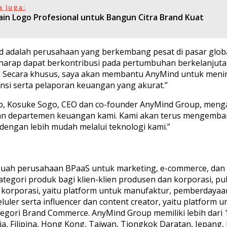
a Juga:
ain Logo Profesional untuk Bangun Citra Brand Kuat
 adalah perusahaan yang berkembang pesat di pasar glo
harap dapat berkontribusi pada pertumbuhan berkelanju
 Secara khusus, saya akan membantu AnyMind untuk mening
nsi serta pelaporan keuangan yang akurat.”
Kosuke Sogo, CEO dan co-founder AnyMind Group, menga
dan departemen keuangan kami. Kami akan terus mengemban
dengan lebih mudah melalui teknologi kami.”
buah perusahaan BPaaS untuk marketing, e-commerce, dan tra
tegori produk bagi klien-klien produsen dan korporasi, pu
korporasi, yaitu platform untuk manufaktur, pemberdayaa
ler serta influencer dan content creator, yaitu platform un
ri Brand Commerce. AnyMind Group memiliki lebih dari 1.6
a, Filipina, Hong Kong, Taiwan, Tiongkok Daratan, Jepang, I