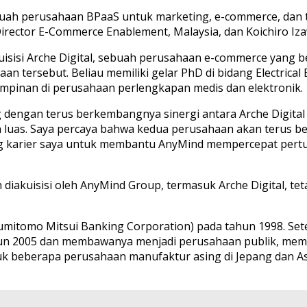
buah perusahaan BPaaS untuk marketing, e-commerce, dan t
ector E-Commerce Enablement, Malaysia, dan Koichiro Izaw
isi Arche Digital, sebuah perusahaan e-commerce yang berb
an tersebut. Beliau memiliki gelar PhD di bidang Electrical
impinan di perusahaan perlengkapan medis dan elektronik.
 dengan terus berkembangnya sinergi antara Arche Digita
luas. Saya percaya bahwa kedua perusahaan akan terus be
arier saya untuk membantu AnyMind mempercepat pertumbu
ah diakuisisi oleh AnyMind Group, termasuk Arche Digital, t
mitomo Mitsui Banking Corporation) pada tahun 1998. Setel
un 2005 dan membawanya menjadi perusahaan publik, mem
tuk beberapa perusahaan manufaktur asing di Jepang dan As