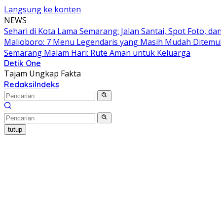
Langsung ke konten
NEWS
Sehari di Kota Lama Semarang: Jalan Santai, Spot Foto, 
Malioboro: 7 Menu Legendaris yang Masih Mudah Ditem
Semarang Malam Hari: Rute Aman untuk Keluarga
Detik One
Tajam Ungkap Fakta
Redaksi
Indeks
tutup