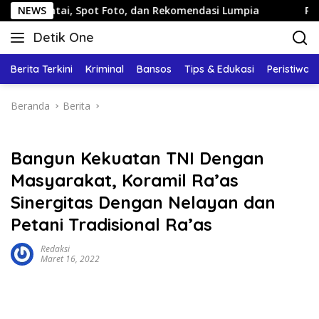
Langsung
 Santai, Spot Foto, dan Rekomendasi Lumpia
NEWS
Panduan Wi
ke
Detik One
konten
Tajam
Ungkap
Berita Terkini
Kriminal
Bansos
Tips & Edukasi
Peristiwa
Fakta
Beranda
Berita
Bangun Kekuatan TNI Dengan
Masyarakat, Koramil Ra’as
Sinergitas Dengan Nelayan dan
Petani Tradisional Ra’as
Redaksi
Maret 16, 2022