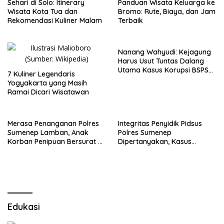
Sehari di Solo: Itinerary
Panduan Wisata Keluarga ke
Wisata Kota Tua dan
Bromo: Rute, Biaya, dan Jam
Rekomendasi Kuliner Malam
Terbaik
Nanang Wahyudi: Kejagung
Harus Usut Tuntas Dalang
Utama Kasus Korupsi BSPS
7 Kuliner Legendaris
Sumenep
Yogyakarta yang Masih
Ramai Dicari Wisatawan
Merasa Penanganan Polres
Integritas Penyidik Pidsus
Sumenep Lamban, Anak
Polres Sumenep
Korban Penipuan Bersurat ke
Dipertanyakan, Kasus
Mabes Polri
Dugaan Penipuan Oknum
LSM Tak Kunjung Ada
Kepastian
Edukasi