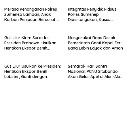
Merasa Penanganan Polres
Integritas Penyidik Pidsus
Sumenep Lamban, Anak
Polres Sumenep
Korban Penipuan Bersurat ke
Dipertanyakan, Kasus
Mabes Polri
Dugaan Penipuan Oknum
LSM Tak Kunjung Ada
Kepastian
Gus Lilur Kirim Surat ke
Masyarakat Raas Desak
Presiden Prabowo, Usulkan
Pemerintah Ganti Kapal Feri
Hentikan Ekspor Benih
yang Lebih Layak dan Aman
Lobster dan Ganti Ekspor
Lobster 50 Gram
Gus Lilur Usulkan ke Presiden:
Semarak Hari Santri
Hentikan Ekspor Benih
Nasional, PCNU Situbondo
Lobster, Ganti dengan
Akan Gelar Apel di Alun-Alun
Ekspor Lobster 50 Gram
Besuki