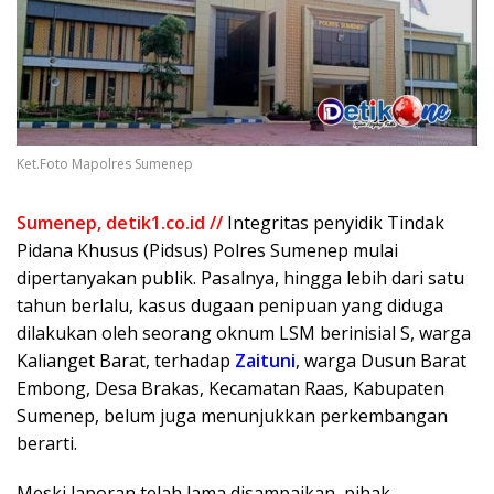
Ket.Foto Mapolres Sumenep
Sumenep, detik1.co.id //
Integritas penyidik Tindak
Pidana Khusus (Pidsus) Polres Sumenep mulai
dipertanyakan publik. Pasalnya, hingga lebih dari satu
tahun berlalu, kasus dugaan penipuan yang diduga
dilakukan oleh seorang oknum LSM berinisial S, warga
Kalianget Barat, terhadap
Zaituni
, warga Dusun Barat
Embong, Desa Brakas, Kecamatan Raas, Kabupaten
Sumenep, belum juga menunjukkan perkembangan
berarti.
Meski laporan telah lama disampaikan, pihak