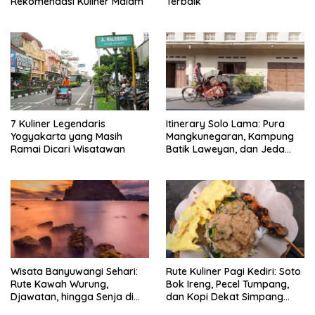
Rekomendasi Kuliner Malam
Terbaik
7 Kuliner Legendaris
Itinerary Solo Lama: Pura
Yogyakarta yang Masih
Mangkunegaran, Kampung
Ramai Dicari Wisatawan
Batik Laweyan, dan Jeda
Timlo-Selat Solo
Wisata Banyuwangi Sehari:
Rute Kuliner Pagi Kediri: Soto
Rute Kawah Wurung,
Bok Ireng, Pecel Tumpang,
Djawatan, hingga Senja di
dan Kopi Dekat Simpang
Pulau Merah
Lima Gumul