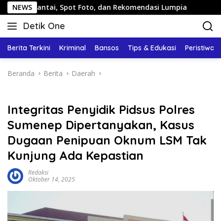
Langsung
antai, Spot Foto, dan Rekomendasi Lumpia
NEWS
Panduan Wisa
ke
Detik One
konten
Tajam
Ungkap
Berita Terkini
Kriminal
Bansos
Tips & Edukasi
Peristiwa
Fakta
Beranda
Berita
Daerah
Integritas Penyidik Pidsus Polres
Sumenep Dipertanyakan, Kasus
Dugaan Penipuan Oknum LSM Tak
Kunjung Ada Kepastian
Redaksi
Oktober 14, 2025