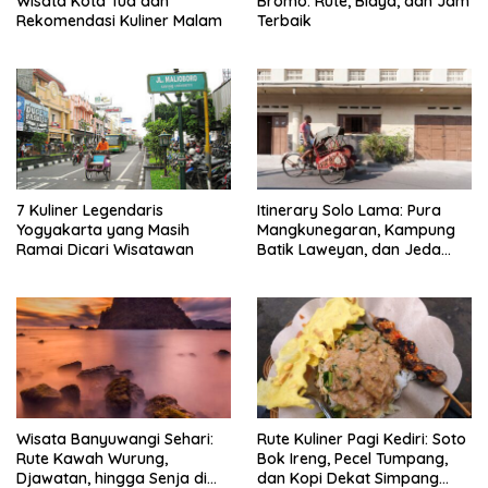
Wisata Kota Tua dan
Bromo: Rute, Biaya, dan Jam
Rekomendasi Kuliner Malam
Terbaik
7 Kuliner Legendaris
Itinerary Solo Lama: Pura
Yogyakarta yang Masih
Mangkunegaran, Kampung
Ramai Dicari Wisatawan
Batik Laweyan, dan Jeda
Timlo-Selat Solo
Wisata Banyuwangi Sehari:
Rute Kuliner Pagi Kediri: Soto
Rute Kawah Wurung,
Bok Ireng, Pecel Tumpang,
Djawatan, hingga Senja di
dan Kopi Dekat Simpang