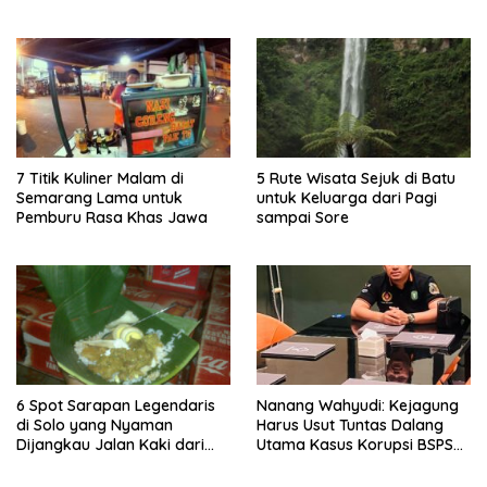
Pulau Merah
Lima Gumul
7 Titik Kuliner Malam di
5 Rute Wisata Sejuk di Batu
Semarang Lama untuk
untuk Keluarga dari Pagi
Pemburu Rasa Khas Jawa
sampai Sore
6 Spot Sarapan Legendaris
Nanang Wahyudi: Kejagung
di Solo yang Nyaman
Harus Usut Tuntas Dalang
Dijangkau Jalan Kaki dari
Utama Kasus Korupsi BSPS
Stasiun Balapan
Sumenep