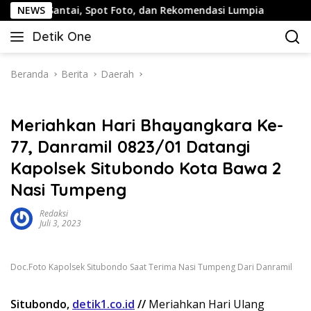
Langsung
ntai, Spot Foto, dan Rekomendasi Lumpia
NEWS
Panduan Wisa
ke
Detik One
konten
Tajam
Ungkap
Fakta
Beranda
Berita
Daerah
Meriahkan Hari Bhayangkara Ke-
77, Danramil 0823/01 Datangi
Kapolsek Situbondo Kota Bawa 2
Nasi Tumpeng
Redaksi
Juli 3, 2023
Doc.Foto Kapolsek Situbondo Saat Terima Nasi Tumpeng Dari Danramil
Situbondo,
detik1.co.id
//
Meriahkan Hari Ulang