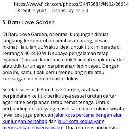
https://www.flickr.com/photos/34475681@N02/2661
| Kredit: niyudz | Lisensi: by-nc-2.0
3. Batu Love Garden
Di Batu Love Garden, orientasi kunjungan dibuat
langsung ke kebutuhan pembaca: datang, pesan,
nikmati, lalu lanjut. Waktu ideal untuk titik ini berada di
rentang 9:00–8:30 WIB supaya pengalaman tetap
nyaman. Catatan kunci pada titik 3 adalah siapkan parkir
atau titik turun agar perpindahan lebih cepat. Dengan
pola ini, kamu tidak perlu mengulang rute atau
kehilangan momen terbaik di lokasi.
Setelah selesai di Batu Love Garden, arahkan
perpindahan ke titik berikutnya sesuai urutan daftar
agar ritme perjalanan tetap hemat tenaga. Untuk
perbandingan rute yang masih satu tema kuliner-wisata
Jawa, cek juga panduan
jalur kota pertama dengan alur
kunjungan bertahap
dan
jalur kota kedua yang
menekankan efisiensi waktu
. Dua referensi ini bersifat