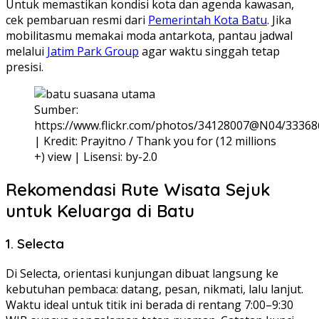
Untuk memastikan kondisi kota dan agenda kawasan,
cek pembaruan resmi dari
Pemerintah Kota Batu
. Jika
mobilitasmu memakai moda antarkota, pantau jadwal
melalui
Jatim Park Group
agar waktu singgah tetap
presisi.
Sumber:
https://www.flickr.com/photos/34128007@N04/3336
| Kredit: Prayitno / Thank you for (12 millions
+) view | Lisensi: by-2.0
Rekomendasi Rute Wisata Sejuk
untuk Keluarga di Batu
1. Selecta
Di Selecta, orientasi kunjungan dibuat langsung ke
kebutuhan pembaca: datang, pesan, nikmati, lalu lanjut.
Waktu ideal untuk titik ini berada di rentang 7:00–9:30