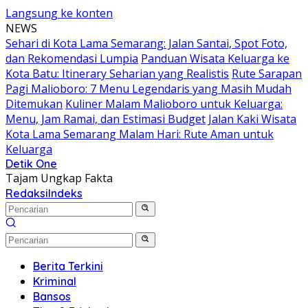
Langsung ke konten
NEWS
Sehari di Kota Lama Semarang: Jalan Santai, Spot Foto,
dan Rekomendasi Lumpia
Panduan Wisata Keluarga ke
Kota Batu: Itinerary Seharian yang Realistis
Rute Sarapan
Pagi Malioboro: 7 Menu Legendaris yang Masih Mudah
Ditemukan
Kuliner Malam Malioboro untuk Keluarga:
Menu, Jam Ramai, dan Estimasi Budget
Jalan Kaki Wisata
Kota Lama Semarang Malam Hari: Rute Aman untuk
Keluarga
Detik One
Tajam Ungkap Fakta
Redaksi
Indeks
Berita Terkini
Kriminal
Bansos