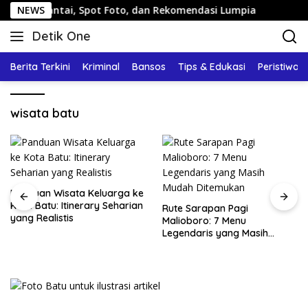
Langsung
n Santai, Spot Foto, dan Rekomendasi Lumpia
NEWS
Panduan 
ke
Detik One
konten
Tajam
Ungkap
Berita Terkini
Kriminal
Bansos
Tips & Edukasi
Peristiwa
Fakta
wisata batu
Panduan Wisata Keluarga ke
Kota Batu: Itinerary Seharian
Rute Sarapan Pagi
yang Realistis
Malioboro: 7 Menu
Legendaris yang Masih
Mudah Ditemukan