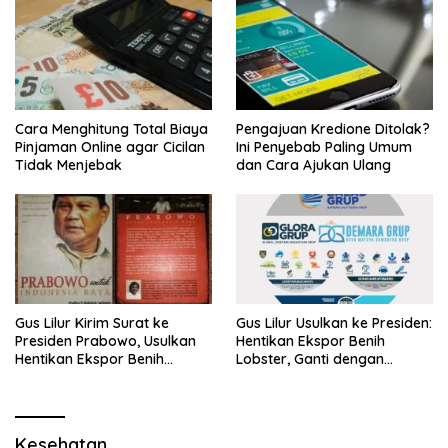
Cara Menghitung Total Biaya
Pengajuan Kredione Ditolak?
Pinjaman Online agar Cicilan
Ini Penyebab Paling Umum
Tidak Menjebak
dan Cara Ajukan Ulang
Gus Lilur Kirim Surat ke
Gus Lilur Usulkan ke Presiden:
Presiden Prabowo, Usulkan
Hentikan Ekspor Benih
Hentikan Ekspor Benih
Lobster, Ganti dengan
Lobster dan Ganti Ekspor
Ekspor Lobster 50 Gram
Lobster 50 Gram
Kesehatan