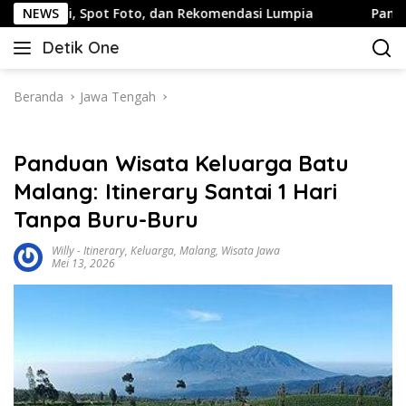
Langsung
 Spot Foto, dan Rekomendasi Lumpia
NEWS
Panduan Wisata Kel
ke
Detik One
konten
Tajam
Ungkap
Fakta
Beranda
Jawa Tengah
Panduan Wisata Keluarga Batu
Malang: Itinerary Santai 1 Hari
Tanpa Buru-Buru
Willy
-
Itinerary
,
Keluarga
,
Malang
,
Wisata Jawa
Mei 13, 2026