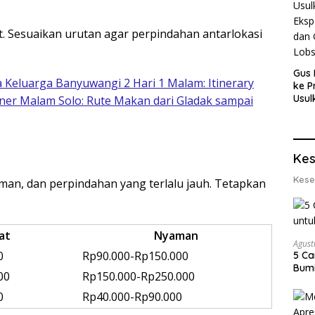
ort. Sesuaikan urutan agar perpindahan antarlokasi
Gus 
 Keluarga Banyuwangi 2 Hari 1 Malam: Itinerary
ke P
Usul
ner Malam Solo: Rute Makan dari Gladak sampai
Eksp
dan 
Lobs
Kes
Kese
numan, dan perpindahan yang terlalu jauh. Tetapkan
at
Nyaman
Agust
0
Rp90.000-Rp150.000
5 Ca
Bumi
00
Rp150.000-Rp250.000
0
Rp40.000-Rp90.000