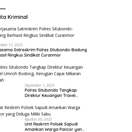
Mengurangi Risiko Merokok
ita Kriminal
mber 11, 2025
asama Satreskrim Polres Situbondo-Badung
asil Ringkus Sindikat Curanmor
September 1, 2025
Polres Situbondo Tangkap
Direktur Keuangan Travel
Umroh Bodong, Kerugian
Capai Miliaran Rupiah
Agustus 30, 2025
Unit Reskrim Polsek Sapudi
Amankan Warga Pancor yang