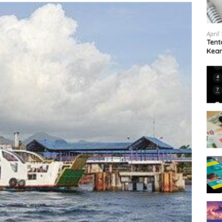
April
Tent
Keam
Kam