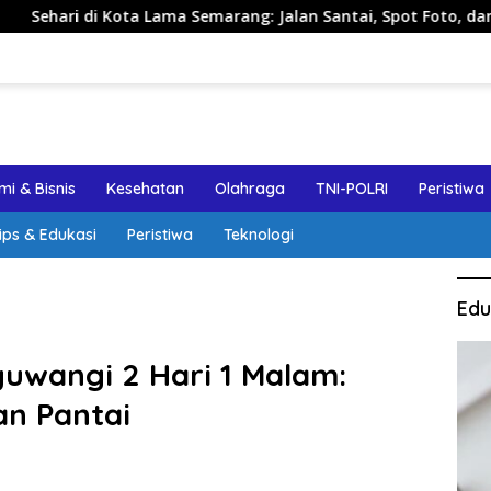
a Lama Semarang: Jalan Santai, Spot Foto, dan Rekomendasi Lu
i & Bisnis
Kesehatan
Olahraga
TNI-POLRI
Peristiwa
ips & Edukasi
Peristiwa
Teknologi
Edu
uwangi 2 Hari 1 Malam:
dan Pantai