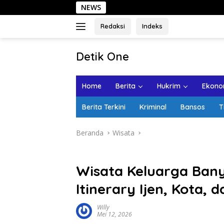
Langsung
NEWS
Sehari di Kot
ke
konten
Redaksi
Indeks
tutup
Detik One
Tajam
Ungkap
Home
Berita
Hukrim
Ekonom
Fakta
Berita Terkini
Kriminal
Bansos
T
Beranda
Wisata
Wisata Keluarga Bany
Itinerary Ijen, Kota, 
Willy
Mei 12, 2026