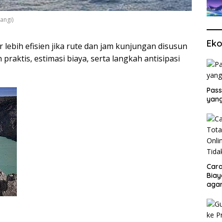
angi)
Eko
 lebih efisien jika rute dan jam kunjungan disusun
praktis, estimasi biaya, serta langkah antisipasi
Pass
yang
Cara
Biay
agar
Men