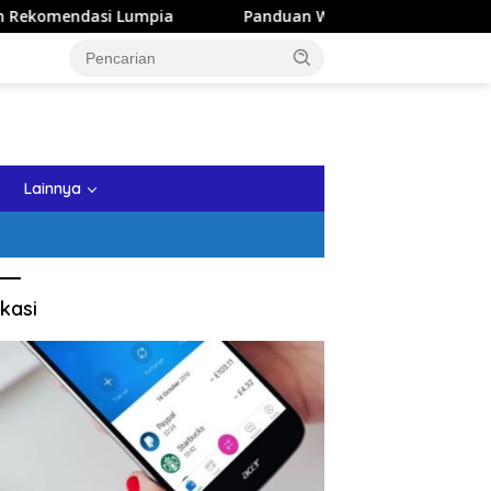
mpia
Panduan Wisata Keluarga ke Kota Batu: Itinerary 
tutup
Lainnya
kasi