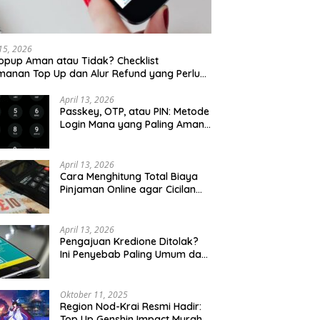
 15, 2026
opup Aman atau Tidak? Checklist
anan Top Up dan Alur Refund yang Perlu
u Cek
April 13, 2026
Passkey, OTP, atau PIN: Metode
Login Mana yang Paling Aman
untuk Akun Finansial?
April 13, 2026
Cara Menghitung Total Biaya
Pinjaman Online agar Cicilan
Tidak Menjebak
April 13, 2026
Pengajuan Kredione Ditolak?
Ini Penyebab Paling Umum dan
Cara Ajukan Ulang
Oktober 11, 2025
Region Nod-Krai Resmi Hadir:
Top Up Genshin Impact Murah