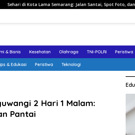
ama Semarang: Jalan Santai, Spot Foto, dan Rekomendasi Lump
i & Bisnis
Kesehatan
Olahraga
TNI-POLRI
Peristiwa
ips & Edukasi
Peristiwa
Teknologi
Edu
uwangi 2 Hari 1 Malam:
dan Pantai