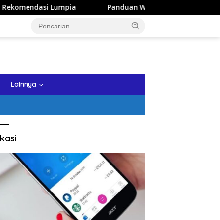
ia
Panduan Wisata Keluarga ke Kota Batu: Itinerary Seh
tutup
Lainnya
kasi