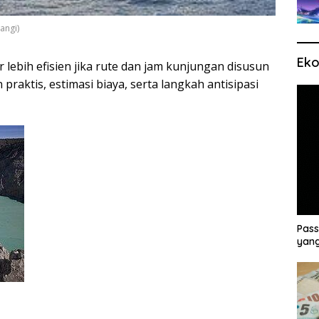
angi)
Eko
 lebih efisien jika rute dan jam kunjungan disusun
praktis, estimasi biaya, serta langkah antisipasi
Pass
yang