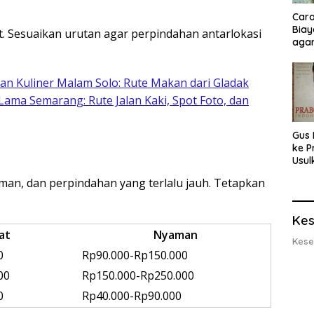
Cara
Biay
ort. Sesuaikan urutan agar perpindahan antarlokasi
agar
Men
an Kuliner Malam Solo: Rute Makan dari Gladak
 Lama Semarang: Rute Jalan Kaki, Spot Foto, dan
Gus 
ke P
Usul
Eksp
numan, dan perpindahan yang terlalu jauh. Tetapkan
dan 
Lobs
Kes
at
Nyaman
Kese
0
Rp90.000-Rp150.000
00
Rp150.000-Rp250.000
0
Rp40.000-Rp90.000