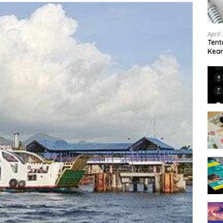
April
Tent
Keam
Kam