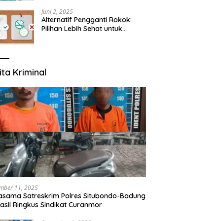
yang Mengerti Kebutuhanmu
Juni 2, 2025
Alternatif Pengganti Rokok:
Pilihan Lebih Sehat untuk
Mengurangi Risiko Merokok
ita Kriminal
mber 11, 2025
asama Satreskrim Polres Situbondo-Badung
asil Ringkus Sindikat Curanmor