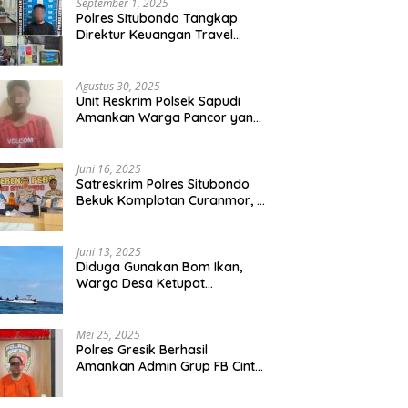
September 1, 2025
Polres Situbondo Tangkap
Direktur Keuangan Travel
Umroh Bodong, Kerugian
Capai Miliaran Rupiah
Agustus 30, 2025
Unit Reskrim Polsek Sapudi
Amankan Warga Pancor yang
Diduga Miliki Sabu
Juni 16, 2025
Satreskrim Polres Situbondo
Bekuk Komplotan Curanmor, 9
Tersangka Berhasil Diringkus
Juni 13, 2025
Diduga Gunakan Bom Ikan,
Warga Desa Ketupat
Kecamatan Raas Terancam
Pidana
Mei 25, 2025
Polres Gresik Berhasil
Amankan Admin Grup FB Cinta
Sedarah di Denpasar Bali