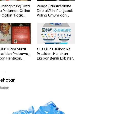
 Menghitung Total
Pengajuan Kredione
a Pinjaman Online
Ditolak? Ini Penyebab
 Cicilan Tidak
Paling Umum dan
jebak
Cara Ajukan Ulang
Lilur Kirim Surat
Gus Lilur Usulkan ke
residen Prabowo,
Presiden: Hentikan
kan Hentikan
Ekspor Benih Lobster,
or Benih Lobster
Ganti dengan Ekspor
Ganti Ekspor
Lobster 50 Gram
ter 50 Gram
ehatan
hatan