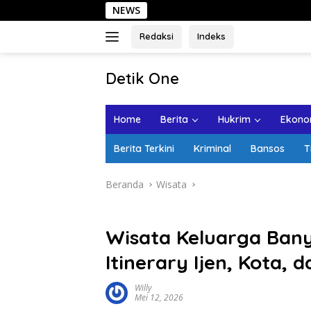
Langsung
NEWS
Sehari di Kota L
ke
konten
Redaksi
Indeks
tutup
Detik One
Tajam
Ungkap
Home
Berita
Hukrim
Ekonom
Fakta
Berita Terkini
Kriminal
Bansos
T
Beranda
Wisata
Wisata Keluarga Bany
Itinerary Ijen, Kota, 
Willy
Mei 12, 2026