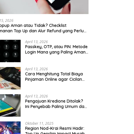
 15, 2026
opup Aman atau Tidak? Checklist
anan Top Up dan Alur Refund yang Perlu
u Cek
April 13, 2026
Passkey, OTP, atau PIN: Metode
Login Mana yang Paling Aman
untuk Akun Finansial?
April 13, 2026
Cara Menghitung Total Biaya
Pinjaman Online agar Cicilan
Tidak Menjebak
April 13, 2026
Pengajuan Kredione Ditolak?
Ini Penyebab Paling Umum dan
Cara Ajukan Ulang
Oktober 11, 2025
Region Nod-Krai Resmi Hadir:
Top Up Genshin Impact Murah