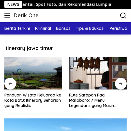
Langsung
n Santai, Spot Foto, dan Rekomendasi Lumpia
NEWS
Panduan W
ke
Detik One
konten
Tajam
Ungkap
Berita Terkini
Kriminal
Bansos
Tips & Edukasi
Peristiwa
Fakta
itinerary jawa timur
Panduan Wisata Keluarga ke
Rute Sarapan Pagi
Kota Batu: Itinerary Seharian
Malioboro: 7 Menu
yang Realistis
Legendaris yang Masih
Mudah Ditemukan