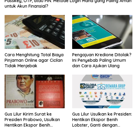
Passkey, OTP, atau PIN: Metode Login Mana yang Paling Aman
untuk Akun Finansial?
Cara Menghitung Total Biaya
Pengajuan Kredione Ditolak?
Pinjaman Online agar Cicilan
Ini Penyebab Paling Umum
Tidak Menjebak
dan Cara Ajukan Ulang
Gus Lilur Kirim Surat ke
Gus Lilur Usulkan ke Presiden:
Presiden Prabowo, Usulkan
Hentikan Ekspor Benih
Hentikan Ekspor Benih
Lobster, Ganti dengan
Lobster dan Ganti Ekspor
Ekspor Lobster 50 Gram
Lobster 50 Gram