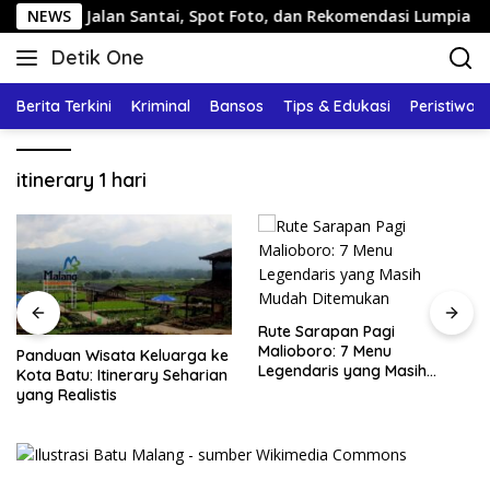
Langsung
arang: Jalan Santai, Spot Foto, dan Rekomendasi Lumpia
NEWS
ke
Detik One
konten
Tajam
Ungkap
Berita Terkini
Kriminal
Bansos
Tips & Edukasi
Peristiwa
Fakta
itinerary 1 hari
Rute Sarapan Pagi
Malioboro: 7 Menu
Panduan Wisata Keluarga ke
Legendaris yang Masih
Kota Batu: Itinerary Seharian
Mudah Ditemukan
yang Realistis