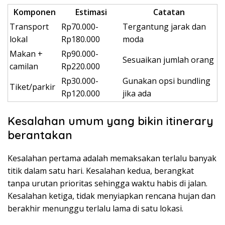
Komponen
Estimasi
Catatan
Transport
Rp70.000-
Tergantung jarak dan
lokal
Rp180.000
moda
Makan +
Rp90.000-
Sesuaikan jumlah orang
camilan
Rp220.000
Rp30.000-
Gunakan opsi bundling
Tiket/parkir
Rp120.000
jika ada
Kesalahan umum yang bikin itinerary
berantakan
Kesalahan pertama adalah memaksakan terlalu banyak
titik dalam satu hari. Kesalahan kedua, berangkat
tanpa urutan prioritas sehingga waktu habis di jalan.
Kesalahan ketiga, tidak menyiapkan rencana hujan dan
berakhir menunggu terlalu lama di satu lokasi.