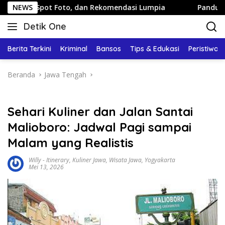
Langsung
 Foto, dan Rekomendasi Lumpia
NEWS
Panduan Wisata Keluarga
ke
Detik One
konten
Tajam
Ungkap
Berita Terkini
Kriminal
Bansos
Tips & Edukasi
Peristiwa
Fakta
Beranda
Jawa Tengah
Sehari Kuliner dan Jalan Santai
Malioboro: Jadwal Pagi sampai
Malam yang Realistis
Willy
-
Itinerary
,
Kuliner Jawa
,
Wisata Jawa
,
Yogyakarta
Mei 13, 2026