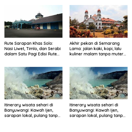
Rute Sarapan Khas Solo:
Akhir pekan di Semarang
Nasi Liwet, Timlo, dan Serabi
Lama: jalan kaki, kopi, lalu
dalam Satu Pagi Edisi Rute
kuliner malam tanpa muter
Terbaru
jauh
Itinerary wisata sehari di
Itinerary wisata sehari di
Banyuwangi: Kawah Ijen,
Banyuwangi: Kawah Ijen,
sarapan lokal, pulang tanpa
sarapan lokal, pulang tanpa
terburu-buru
terburu-buru