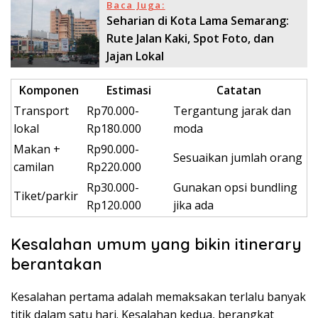
Baca Juga:
Seharian di Kota Lama Semarang:
Rute Jalan Kaki, Spot Foto, dan
Jajan Lokal
Komponen
Estimasi
Catatan
Transport
Rp70.000-
Tergantung jarak dan
lokal
Rp180.000
moda
Makan +
Rp90.000-
Sesuaikan jumlah orang
camilan
Rp220.000
Rp30.000-
Gunakan opsi bundling
Tiket/parkir
Rp120.000
jika ada
Kesalahan umum yang bikin itinerary
berantakan
Kesalahan pertama adalah memaksakan terlalu banyak
titik dalam satu hari. Kesalahan kedua, berangkat