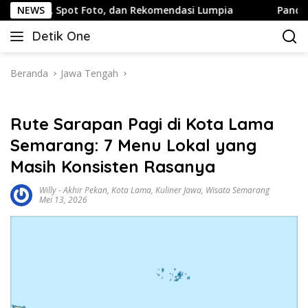
Langsung
t Foto, dan Rekomendasi Lumpia
NEWS
Panduan Wisata Keluarg
ke
Detik One
konten
Tajam
Ungkap
Fakta
Beranda
Jawa Tengah
Rute Sarapan Pagi di Kota Lama
Semarang: 7 Menu Lokal yang
Masih Konsisten Rasanya
Willy
-
Akhir Pekan
,
Kota Lama
,
Kuliner Jawa
,
Wisata Semarang
Mei 13, 2026