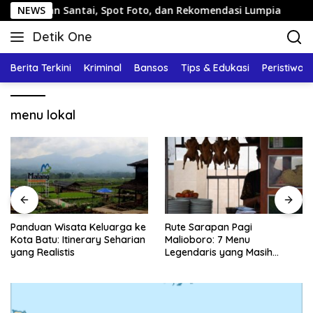
Langsung
Jalan Santai, Spot Foto, dan Rekomendasi Lumpia
NEWS
Pand
ke
Detik One
konten
Tajam
Ungkap
Berita Terkini
Kriminal
Bansos
Tips & Edukasi
Peristiwa
Fakta
menu lokal
Panduan Wisata Keluarga ke
Rute Sarapan Pagi
Kota Batu: Itinerary Seharian
Malioboro: 7 Menu
yang Realistis
Legendaris yang Masih
Mudah Ditemukan