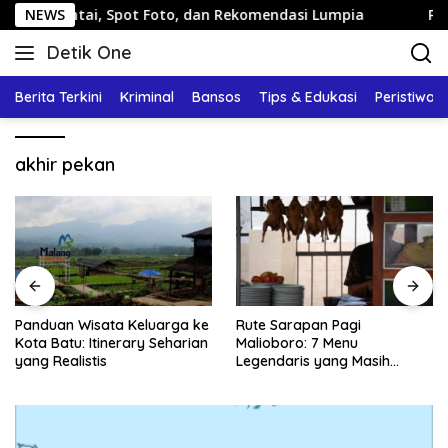
Langsung
 Santai, Spot Foto, dan Rekomendasi Lumpia
NEWS
Panduan Wi
ke
Detik One
konten
Tajam
Ungkap
Berita Terkini
Kriminal
Bansos
Tips & Edukasi
Peristiwa
Fakta
akhir pekan
Panduan Wisata Keluarga ke
Rute Sarapan Pagi
Kota Batu: Itinerary Seharian
Malioboro: 7 Menu
yang Realistis
Legendaris yang Masih
Mudah Ditemukan