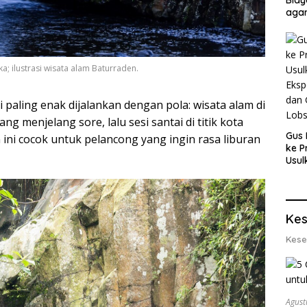
agar
Men
; ilustrasi wisata alam Baturraden.
 paling enak dijalankan dengan pola: wisata alam di
ng menjelang sore, lalu sesi santai di titik kota
Gus 
ni cocok untuk pelancong yang ingin rasa liburan
ke P
Usul
Eksp
dan 
Lobs
Kes
Kese
Agust