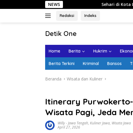
Langsung
NEWS
Sehari di Kota Lama Semarang: J
ke
konten
Redaksi
Indeks
tutup
Detik One
Tajam
Ungkap
Home
Berita
Hukrim
Ekonom
Fakta
Berita Terkini
Kriminal
Bansos
T
Beranda
Wisata dan Kuliner
Itinerary Purwokerto-
Wisata Pagi, Jeda Men
Willy
-
Jawa Tengah
,
Kuliner Jawa
,
Wisata Jawa
April 27, 2026