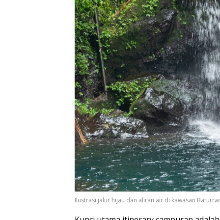
Ilustrasi jalur hijau dan aliran air di kawasan Baturra
Kunci utama itinerary campuran adalah