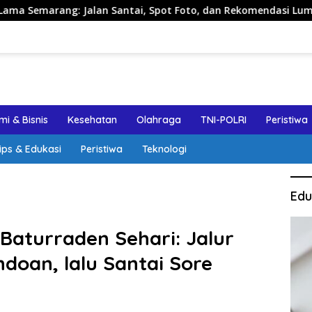
alan Santai, Spot Foto, dan Rekomendasi Lumpia
Pandu
i & Bisnis
Kesehatan
Olahraga
TNI-POLRI
Peristiwa
ips & Edukasi
Peristiwa
Teknologi
Edu
Baturraden Sehari: Jalur
doan, lalu Santai Sore