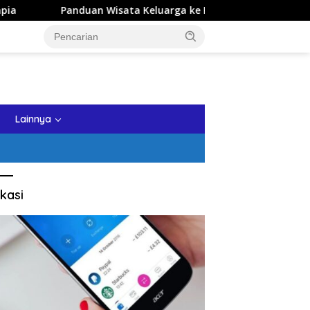
an Wisata Keluarga ke Kota Batu: Itinerary Seharian yang Reali
tutup
Lainnya
kasi