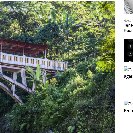
April
Tent
Keam
Kam