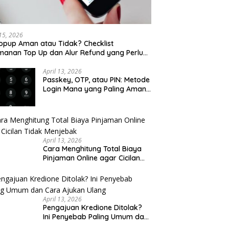
 15, 2026
opup Aman atau Tidak? Checklist
anan Top Up dan Alur Refund yang Perlu
u Cek
April 13, 2026
Passkey, OTP, atau PIN: Metode
Login Mana yang Paling Aman
untuk Akun Finansial?
April 13, 2026
Cara Menghitung Total Biaya
Pinjaman Online agar Cicilan
Tidak Menjebak
April 13, 2026
Pengajuan Kredione Ditolak?
Ini Penyebab Paling Umum dan
Cara Ajukan Ulang