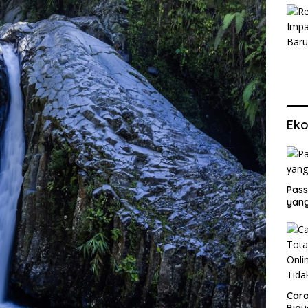
Eko
Pass
yang
Cara
Biay