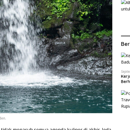
Ber
Septe
Kerj
Berh
den.
 tidak menaruh semua agenda kuliner di akhir. Jeda