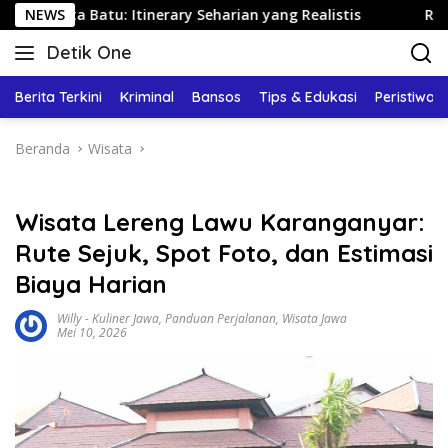
Langsung
Batu: Itinerary Seharian yang Realistis
NEWS
Rute Sarapan 
ke
Detik One
konten
Tajam
Ungkap
Berita Terkini
Kriminal
Bansos
Tips & Edukasi
Peristiwa
Fakta
Beranda
Wisata
Wisata Lereng Lawu Karanganyar:
Rute Sejuk, Spot Foto, dan Estimasi
Biaya Harian
Willy
-
Kuliner Jawa
,
Panduan Perjalanan
,
Wisata Jawa
Mei 10, 2026