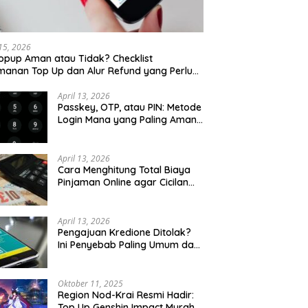
 15, 2026
opup Aman atau Tidak? Checklist
anan Top Up dan Alur Refund yang Perlu
u Cek
April 13, 2026
Passkey, OTP, atau PIN: Metode
Login Mana yang Paling Aman
untuk Akun Finansial?
April 13, 2026
Cara Menghitung Total Biaya
Pinjaman Online agar Cicilan
Tidak Menjebak
April 13, 2026
Pengajuan Kredione Ditolak?
Ini Penyebab Paling Umum dan
Cara Ajukan Ulang
Oktober 11, 2025
Region Nod-Krai Resmi Hadir:
Top Up Genshin Impact Murah