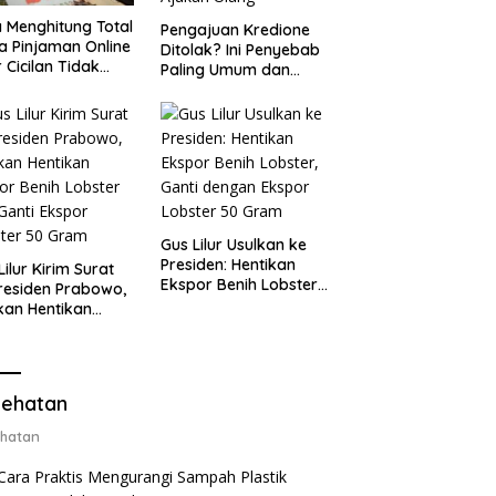
 Menghitung Total
Pengajuan Kredione
a Pinjaman Online
Ditolak? Ini Penyebab
 Cicilan Tidak
Paling Umum dan
jebak
Cara Ajukan Ulang
Gus Lilur Usulkan ke
Presiden: Hentikan
Lilur Kirim Surat
Ekspor Benih Lobster,
residen Prabowo,
Ganti dengan Ekspor
kan Hentikan
Lobster 50 Gram
or Benih Lobster
Ganti Ekspor
ter 50 Gram
ehatan
hatan