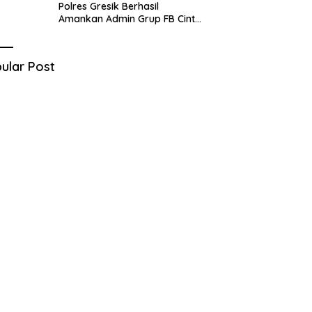
Polres Gresik Berhasil
Amankan Admin Grup FB Cinta
Sedarah di Denpasar Bali
ular Post