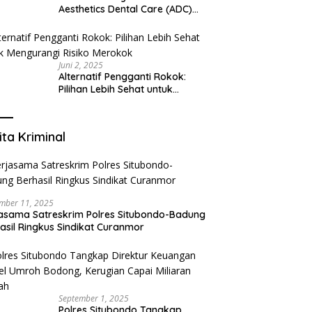
Aesthetics Dental Care (ADC)
Tangerang: Klinik Gigi Modern
yang Mengerti Kebutuhanmu
Juni 2, 2025
Alternatif Pengganti Rokok:
Pilihan Lebih Sehat untuk
Mengurangi Risiko Merokok
ita Kriminal
mber 11, 2025
asama Satreskrim Polres Situbondo-Badung
asil Ringkus Sindikat Curanmor
September 1, 2025
Polres Situbondo Tangkap