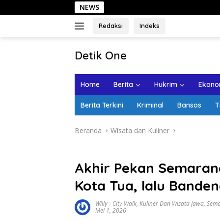
Langsung
NEWS
Sehari di 
ke
konten
Redaksi
Indeks
tutup
Detik One
Tajam
Ungkap
Home
Berita
Hukrim
Ekonom
Fakta
Berita Terkini
Kriminal
Bansos
T
Beranda
Wisata dan Kuliner
Akhir Pekan Semarang
Kota Tua, lalu Banden
Willy
-
City Walk
,
Kuliner Dan Wisata Jawa
,
Sema
Mei 1, 2026