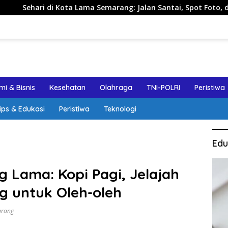
Kota Lama Semarang: Jalan Santai, Spot Foto, dan Rekomendasi
i & Bisnis
Kesehatan
Olahraga
TNI-POLRI
Peristiwa
ips & Edukasi
Peristiwa
Teknologi
Edu
 Lama: Kopi Pagi, Jelajah
g untuk Oleh-oleh
rang