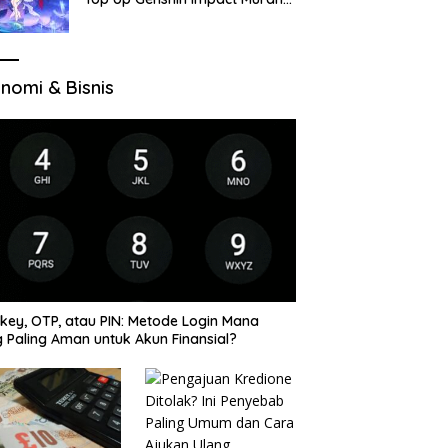
di VocaGame untuk Jelajah
Wilayah Baru
nomi & Bisnis
key, OTP, atau PIN: Metode Login Mana
 Paling Aman untuk Akun Finansial?