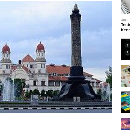
April
Tent
Keam
Kam