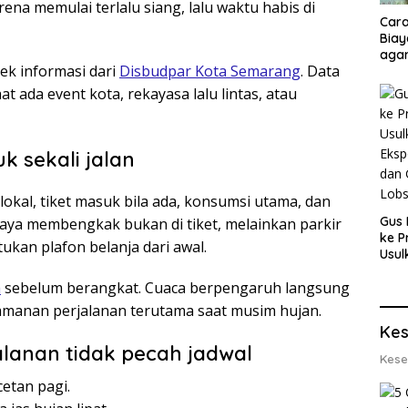
na memulai terlalu siang, lalu waktu habis di
Cara
Biay
agar
cek informasi dari
Disbudpar Kota Semarang
. Data
Men
ada event kota, rekayasa lalu lintas, atau
uk sekali jalan
okal, tiket masuk bila ada, konsumsi utama, dan
Gus 
iaya membengkak bukan di tiket, melainkan parkir
ke P
tukan plafon belanja dari awal.
Usul
Eksp
a
sebelum berangkat. Cuaca berpengaruh langsung
dan 
Lobs
keamanan perjalanan terutama saat musim hujan.
Kes
jalanan tidak pecah jadwal
Kese
etan pagi.