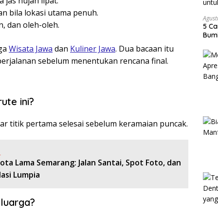
as hujan lipat.
an bila lokasi utama penuh.
Agust
, dan oleh-oleh.
5 Ca
Bumi
uga
Wisata Jawa
dan
Kuliner Jawa
. Dua bacaan itu
rjalanan sebelum menentukan rencana final.
ute ini?
ar titik pertama selesai sebelum keramaian puncak.
:
Kota Lama Semarang: Jalan Santai, Spot Foto, dan
asi Lumpia
eluarga?