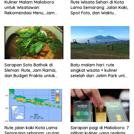
Kuliner Malam Malioboro
Rute Wisata Sehari di Kota
untuk Wisatawan:
Lama Semarang: Jalan Kaki,
Rekomendasi Menu, Jam
Spot Foto, dan Waktu
Buka, dan Strategi Antiribet
Terbaik
Sarapan Soto Bathok di
Batu malam hari: rute
Sleman: Rute, Jam Ramai,
singkat wisata + kuliner
dan Budget Praktis untuk
setelah dari Jatim Park untuk
Keluarga
keluarga
Rute jalan kaki Kota Lama
Sarapan pagi di Malioboro: 7
Semarang seharian: urutan
pilihan kuliner yang realistis