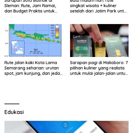
Sarapan Soto Bathok di
Batu malam hari: rute
Sleman: Rute, Jam Ramai,
singkat wisata + kuliner
dan Budget Praktis untuk
setelah dari Jatim Park untuk
Keluarga
keluarga
Rute jalan kaki Kota Lama
Sarapan pagi di Malioboro: 7
Semarang seharian: urutan
pilihan kuliner yang realistis
spot, jam kunjung, dan jeda
untuk mulai jalan-jalan untuk
makan untuk keluarga
keluarga
Edukasi