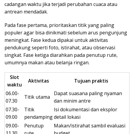
cadangan waktu jika terjadi perubahan cuaca atau
antrean mendadak.
Pada fase pertama, prioritaskan titik yang paling
populer agar bisa dinikmati sebelum arus pengunjung
meningkat. Fase kedua dipakai untuk aktivitas
pendukung seperti foto, istirahat, atau observasi
singkat. Fase ketiga diarahkan pada penutup rute,
umumnya makan atau belanja ringan.
Slot
Aktivitas
Tujuan praktis
waktu
06.00-
Dapat suasana paling nyaman
Titik utama
07.30
dan minim antre
07.30-
Titik
Isi dokumentasi dan eksplor
09.00
pendamping
detail lokasi
09.00-
Penutup
Makan/istirahat sambil evaluasi
11.30
rute
budget