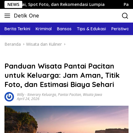
Langsung
ot Foto, dan Rekomendasi Lumpia
NEWS
Panduan Wisata Keluar
ke
Detik One
konten
Tajam
Ungkap
Berita Terkini
Kriminal
Bansos
Tips & Edukasi
Peristiwa
Fakta
Beranda
Wisata dan Kuliner
Panduan Wisata Pantai Pacitan
untuk Keluarga: Jam Aman, Titik
Foto, dan Estimasi Biaya Sehari
Willy
-
Itinerary Keluarga
,
Pantai Pacitan
,
Wisata Jawa
April 24, 2026