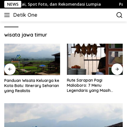
Langsung
tai, Spot Foto, dan Rekomendasi Lumpia
NEWS
Panduan Wisata
ke
Detik One
konten
Tajam
Ungkap
Fakta
wisata jawa timur
Rute Sarapan Pagi
Panduan Wisata Keluarga ke
Malioboro: 7 Menu
Kota Batu: Itinerary Seharian
Legendaris yang Masih
yang Realistis
Mudah Ditemukan