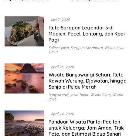
Mei 7, 2026
Rute Sarapan Legendaris di
Madiun: Pecel, Lontong, dan Kopi
Pagi
Kuliner Jawa
,
Sarapan Nusantara
,
Wisata Jawa
Timur
April 25, 2026
Wisata Banyuwangi Sehari: Rute
Kawah Wurung, Djawatan, hingga
Senja di Pulau Merah
Banyuwangi
,
Jawa Timur
,
Wisata Alam
,
Wisata
Jawa
April 24, 2026
Panduan Wisata Pantai Pacitan
untuk Keluarga: Jam Aman, Titik
Foto, dan Estimasi Biaya Sehari