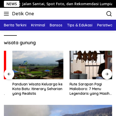
Langsung
ng: Jalan Santai, Spot Foto, dan Rekomendasi Lumpia
NEWS
ke
Detik One
konten
Tajam
Ungkap
Berita Terkini
Kriminal
Bansos
Tips & Edukasi
Peristiwa
Fakta
wisata gunung
Panduan Wisata Keluarga ke
Rute Sarapan Pagi
Kota Batu: Itinerary Seharian
Malioboro: 7 Menu
yang Realistis
Legendaris yang Masih
Mudah Ditemukan