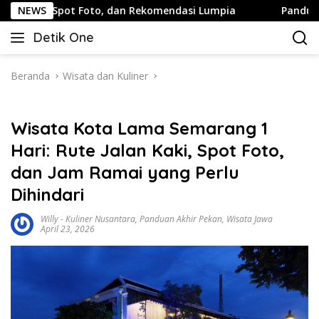
Langsung
o, dan Rekomendasi Lumpia
NEWS
Panduan Wisata Keluarga ke 
ke
Detik One
konten
Tajam
Ungkap
Fakta
Beranda
Wisata dan Kuliner
Wisata Kota Lama Semarang 1
Hari: Rute Jalan Kaki, Spot Foto,
dan Jam Ramai yang Perlu
Dihindari
Willy
-
Kuliner Nusantara
,
Panduan Akhir Pekan
,
Wisata Jawa
April 23, 2026