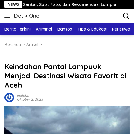
Langsung
ntai, Spot Foto, dan Rekomendasi Lumpia
NEWS
Panduan Wisat
ke
Detik One
konten
Tajam
Ungkap
Berita Terkini
Kriminal
Bansos
Tips & Edukasi
Peristiwa
Fakta
Beranda
Artikel
Keindahan Pantai Lampuuk
Menjadi Destinasi Wisata Favorit di
Aceh
Redaksi
Oktober 2, 2023