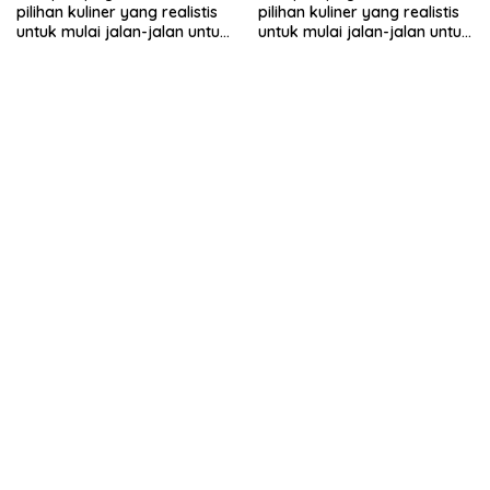
pilihan kuliner yang realistis
pilihan kuliner yang realistis
untuk mulai jalan-jalan untuk
untuk mulai jalan-jalan untuk
keluarga
keluarga