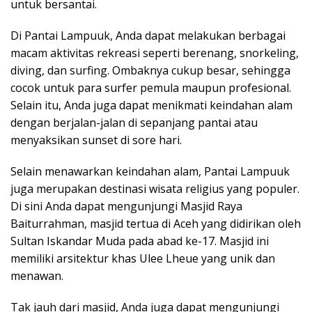
untuk bersantai.
Di Pantai Lampuuk, Anda dapat melakukan berbagai
macam aktivitas rekreasi seperti berenang, snorkeling,
diving, dan surfing. Ombaknya cukup besar, sehingga
cocok untuk para surfer pemula maupun profesional.
Selain itu, Anda juga dapat menikmati keindahan alam
dengan berjalan-jalan di sepanjang pantai atau
menyaksikan sunset di sore hari.
Selain menawarkan keindahan alam, Pantai Lampuuk
juga merupakan destinasi wisata religius yang populer.
Di sini Anda dapat mengunjungi Masjid Raya
Baiturrahman, masjid tertua di Aceh yang didirikan oleh
Sultan Iskandar Muda pada abad ke-17. Masjid ini
memiliki arsitektur khas Ulee Lheue yang unik dan
menawan.
Tak jauh dari masjid, Anda juga dapat mengunjungi