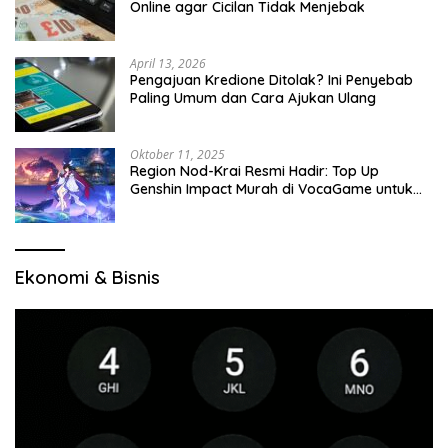
Online agar Cicilan Tidak Menjebak
April 13, 2026
Pengajuan Kredione Ditolak? Ini Penyebab
Paling Umum dan Cara Ajukan Ulang
Oktober 11, 2025
Region Nod-Krai Resmi Hadir: Top Up
Genshin Impact Murah di VocaGame untuk
Jelajah Wilayah Baru
Ekonomi & Bisnis