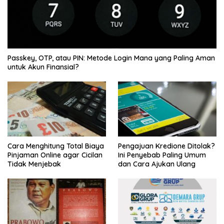
Passkey, OTP, atau PIN: Metode Login Mana yang Paling Aman
untuk Akun Finansial?
Cara Menghitung Total Biaya
Pengajuan Kredione Ditolak?
Pinjaman Online agar Cicilan
Ini Penyebab Paling Umum
Tidak Menjebak
dan Cara Ajukan Ulang