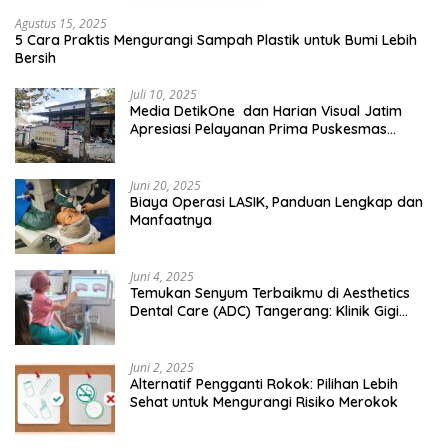
Agustus 15, 2025
5 Cara Praktis Mengurangi Sampah Plastik untuk Bumi Lebih
Bersih
Juli 10, 2025
Media DetikOne dan Harian Visual Jatim
Apresiasi Pelayanan Prima Puskesmas
Bangsalsari
Juni 20, 2025
Biaya Operasi LASIK, Panduan Lengkap dan
Manfaatnya
Juni 4, 2025
Temukan Senyum Terbaikmu di Aesthetics
Dental Care (ADC) Tangerang: Klinik Gigi
Modern yang Mengerti Kebutuhanmu
Juni 2, 2025
Alternatif Pengganti Rokok: Pilihan Lebih
Sehat untuk Mengurangi Risiko Merokok