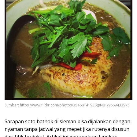
Sumber: https://www.flickr.com/photos/35468141938@N01/9669433975
Sarapan soto bathok di sleman bisa dijalankan dengan
nyaman tanpa jadwal yang mepet jika rutenya disusun
dari titik terdekat. Artikel ini merangkum langkah