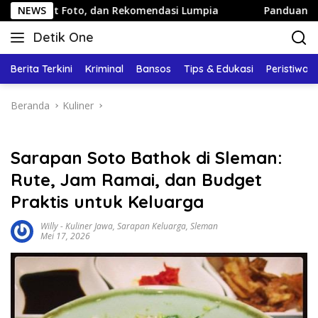
Langsung
o, dan Rekomendasi Lumpia
NEWS
Panduan Wisata Keluarga ke 
ke
Detik One
konten
Tajam
Ungkap
Berita Terkini
Kriminal
Bansos
Tips & Edukasi
Peristiwa
Fakta
Beranda
Kuliner
Sarapan Soto Bathok di Sleman:
Rute, Jam Ramai, dan Budget
Praktis untuk Keluarga
Willy
-
Kuliner Jawa
,
Sarapan Keluarga
,
Sleman
Mei 17, 2026