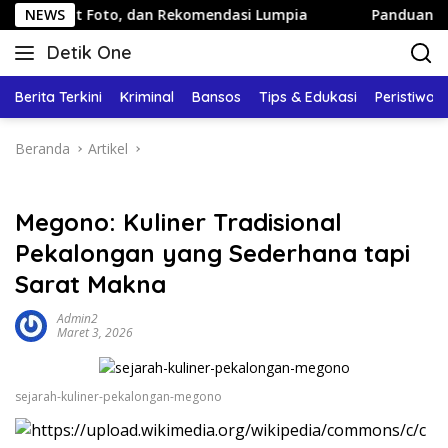
Langsung
ot Foto, dan Rekomendasi Lumpia
NEWS
Panduan Wisata Keluar
ke
Detik One
konten
Tajam
Ungkap
Berita Terkini
Kriminal
Bansos
Tips & Edukasi
Peristiwa
Fakta
Beranda
Artikel
Megono: Kuliner Tradisional
Pekalongan yang Sederhana tapi
Sarat Makna
Admin2
Maret 3, 2026
sejarah-kuliner-pekalongan-megono