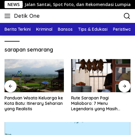
Langsung
ng: Jalan Santai, Spot Foto, dan Rekomendasi Lumpia
NEWS
ke
Detik One
konten
Tajam
Ungkap
Berita Terkini
Kriminal
Bansos
Tips & Edukasi
Peristiwa
Fakta
sarapan semarang
Panduan Wisata Keluarga ke
Rute Sarapan Pagi
Kota Batu: Itinerary Seharian
Malioboro: 7 Menu
yang Realistis
Legendaris yang Masih
Mudah Ditemukan