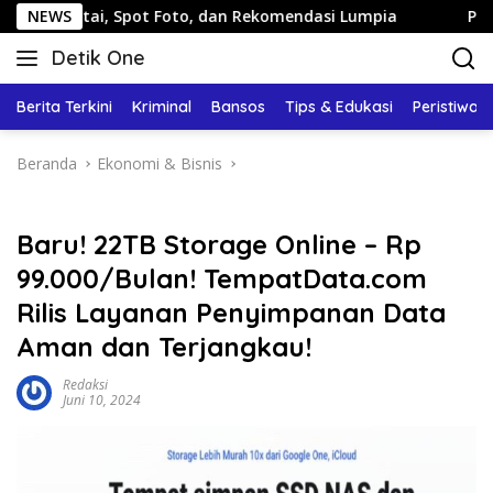
Langsung
, Spot Foto, dan Rekomendasi Lumpia
NEWS
Panduan Wisata Ke
ke
Detik One
konten
Tajam
Ungkap
Berita Terkini
Kriminal
Bansos
Tips & Edukasi
Peristiwa
Fakta
Beranda
Ekonomi & Bisnis
Baru! 22TB Storage Online – Rp
99.000/Bulan! TempatData.com
Rilis Layanan Penyimpanan Data
Aman dan Terjangkau!
Redaksi
Juni 10, 2024