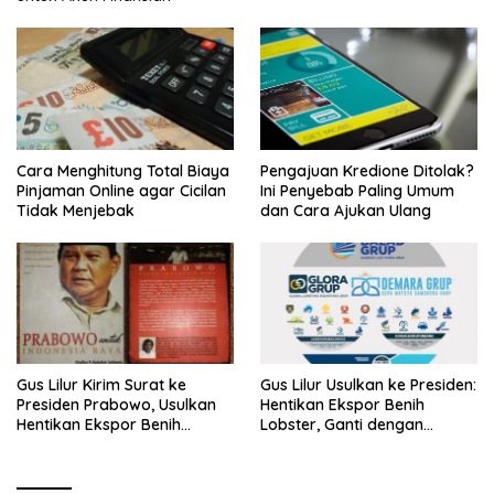
Cara Menghitung Total Biaya
Pengajuan Kredione Ditolak?
Pinjaman Online agar Cicilan
Ini Penyebab Paling Umum
Tidak Menjebak
dan Cara Ajukan Ulang
Gus Lilur Kirim Surat ke
Gus Lilur Usulkan ke Presiden:
Presiden Prabowo, Usulkan
Hentikan Ekspor Benih
Hentikan Ekspor Benih
Lobster, Ganti dengan
Lobster dan Ganti Ekspor
Ekspor Lobster 50 Gram
Lobster 50 Gram