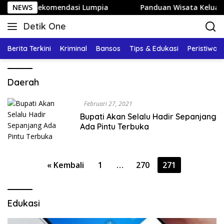
Langsung
 dan Rekomendasi Lumpia
NEWS
Panduan Wisata Keluarga ke Ko
ke
Detik One
konten
Tajam
Ungkap
Berita Terkini
Kriminal
Bansos
Tips & Edukasi
Peristiwa
Fakta
Daerah
Februari 27, 2021
Bupati Akan Selalu Hadir Sepanjang
Ada Pintu Terbuka
Paginasi
« Kembali
1
…
270
271
pos
Edukasi