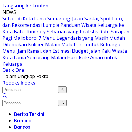
Langsung ke konten
NEWS
Sehari di Kota Lama Semarang: Jalan Santai, Spot Foto,
dan Rekomendasi Lumpia
Panduan Wisata Keluarga ke
Kota Batu: Itinerary Seharian yang Realistis
Rute Sarapan
Pagi Malioboro: 7 Menu Legendaris yang Masih Mudah
Ditemukan
Kuliner Malam Malioboro untuk Keluarga:
Menu, Jam Ramai, dan Estimasi Budget
Jalan Kaki Wisata
Kota Lama Semarang Malam Hari: Rute Aman untuk
Keluarga
Detik One
Tajam Ungkap Fakta
Redaksi
Indeks
Berita Terkini
Kriminal
Bansos