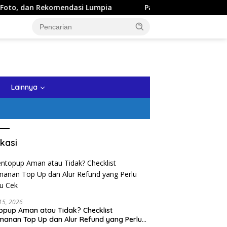
mendasi Lumpia
Panduan Wisata Keluarga ke Kota Batu: I
tutup
Lainnya
kasi
 15, 2026
opup Aman atau Tidak? Checklist
anan Top Up dan Alur Refund yang Perlu