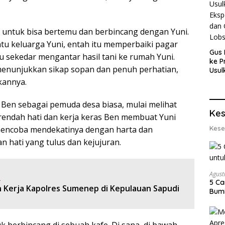
a untuk bisa bertemu dan berbincang dengan Yuni.
tu keluarga Yuni, entah itu memperbaiki pagar
Gus 
sekedar mengantar hasil tani ke rumah Yuni.
ke P
menunjukkan sikap sopan dan penuh perhatian,
Usul
Eksp
kannya.
dan 
Lobs
en sebagai pemuda desa biasa, mulai melihat
Kes
 rendah hati dan kerja keras Ben membuat Yuni
Kese
g mencoba mendekatinya dengan harta dan
 hati yang tulus dan kejujuran.
Agust
:
5 Ca
 Kerja Kapolres Sumenep di Kepulauan Sapudi
Bumi