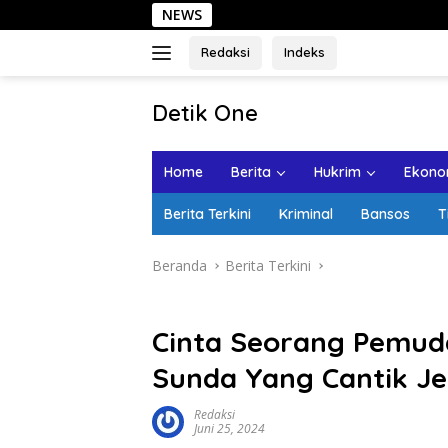
Langsung
NEWS
Seha
ke
konten
Redaksi
Indeks
tutup
Detik One
Tajam
Ungkap
Home
Berita
Hukrim
Ekonom
Fakta
Berita Terkini
Kriminal
Bansos
T
Beranda
Berita Terkini
Cinta Seorang Pemud
Sunda Yang Cantik Jel
Redaksi
Juni 25, 2024