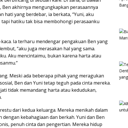
 berbincang di sebuah kafe. Di sana, di bawah
m, Ben akhirnya mengungkapkan perasaannya
 hati yang berdebar, ia berkata, “Yuni, aku
 tapi hatiku tak bisa membohongi perasaanku
a-kaca. Ia terharu mendengar pengakuan Ben yang
 lembut, “aku juga merasakan hal yang sama.
iku. Aku mencintaimu, bukan karena harta atau
usanmu.”
ng. Meski ada beberapa pihak yang meragukan
osial, Ben dan Yuni tetap teguh pada cinta mereka.
jati tidak memandang harta atau kedudukan,
.
 restu dari kedua keluarga. Mereka menikah dalam
h dengan kebahagiaan dan berkah. Yuni dan Ben
s, penuh cinta dan pengertian. Mereka hidup