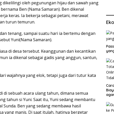
g dikelilingi oleh pegunungan hijau dan sawah yang
a bernama Ben (Nama Samaran). Ben dikenal
rja keras. Ia bekerja sebagai petani, merawat
kan turun temurun.
Eko
dan tenang, sampai suatu hari ia bertemu dengan
a sebut Yuni(Nama Samaran).
Pass
Biasa di desa tersebut. Keanggunan dan kecantikan
yang
mun ia dikenal sebagai gadis yang anggun, santun,
ri wajahnya yang elok, tetapi juga dari tutur kata
Cara
Biay
di di sebuah acara ulang tahun, dimana semua
agar
g tahun si Yuni. Saat itu, Yuni sedang membantu
Men
al Sunda. Ben yang sedang membawa hasil
 yang manis. Di saat itulah, hatinya bergetar