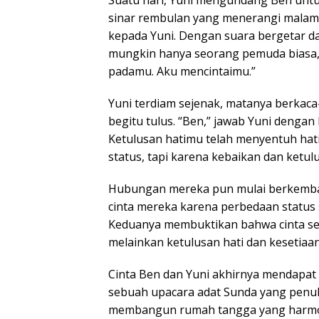
Suatu hari, Yuni mengundang Ben untuk
sinar rembulan yang menerangi mala
kepada Yuni. Dengan suara bergetar dan
mungkin hanya seorang pemuda biasa,
padamu. Aku mencintaimu.”
Yuni terdiam sejenak, matanya berkac
begitu tulus. “Ben,” jawab Yuni dengan
Ketulusan hatimu telah menyentuh hat
status, tapi karena kebaikan dan ketul
Hubungan mereka pun mulai berkemba
cinta mereka karena perbedaan status s
Keduanya membuktikan bahwa cinta se
melainkan ketulusan hati dan kesetiaan
Cinta Ben dan Yuni akhirnya mendapat
sebuah upacara adat Sunda yang penu
membangun rumah tangga yang harmoni