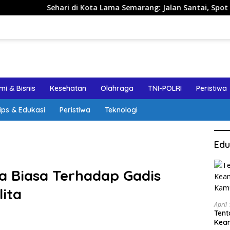
ri di Kota Lama Semarang: Jalan Santai, Spot Foto, dan Reko
i & Bisnis
Kesehatan
Olahraga
TNI-POLRI
Peristiwa
ips & Edukasi
Peristiwa
Teknologi
Edu
a Biasa Terhadap Gadis
ita
April
Tent
Keam