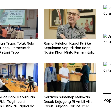
an Tegas Tolak Gula
Ramai Keluhan Kapal Feri ke
, Desak Pemerintah
Kepulauan Sapudi dan Raas,
 Petani Tebu
Nasim Khan Minta Pemerintah
Segera Bertindak
kyat Dapil Kepulauan
Gerakan Sumenep Melawan
Pop
PLN, Tagih Janji
Desak Kejagung RI Ambil Alih
 Listrik di Sapudi dan
Kasus Dugaan Korupsi BSPS