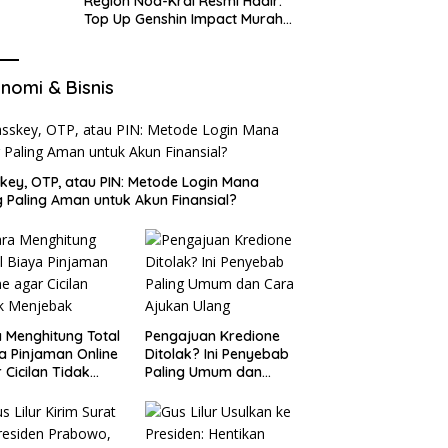
Region Nod-Krai Resmi Hadir:
Top Up Genshin Impact Murah
di VocaGame untuk Jelajah
Wilayah Baru
nomi & Bisnis
key, OTP, atau PIN: Metode Login Mana
 Paling Aman untuk Akun Finansial?
 Menghitung Total
Pengajuan Kredione
a Pinjaman Online
Ditolak? Ini Penyebab
 Cicilan Tidak
Paling Umum dan
jebak
Cara Ajukan Ulang