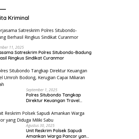
Mengurangi Risiko Merokok
ita Kriminal
mber 11, 2025
asama Satreskrim Polres Situbondo-Badung
asil Ringkus Sindikat Curanmor
September 1, 2025
Polres Situbondo Tangkap
Direktur Keuangan Travel
Umroh Bodong, Kerugian
Capai Miliaran Rupiah
Agustus 30, 2025
Unit Reskrim Polsek Sapudi
Amankan Warga Pancor yang