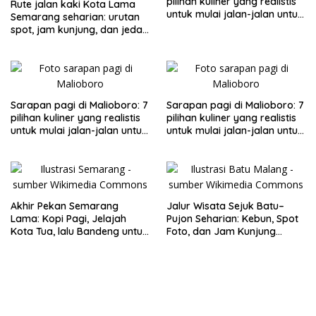
pilihan kuliner yang realistis
Rute jalan kaki Kota Lama
untuk mulai jalan-jalan untuk
Semarang seharian: urutan
keluarga
spot, jam kunjung, dan jeda
makan untuk keluarga
Sarapan pagi di Malioboro: 7
Sarapan pagi di Malioboro: 7
pilihan kuliner yang realistis
pilihan kuliner yang realistis
untuk mulai jalan-jalan untuk
untuk mulai jalan-jalan untuk
keluarga
keluarga
Akhir Pekan Semarang
Jalur Wisata Sejuk Batu–
Lama: Kopi Pagi, Jelajah
Pujon Seharian: Kebun, Spot
Kota Tua, lalu Bandeng untuk
Foto, dan Jam Kunjung
Oleh-oleh
Realistis