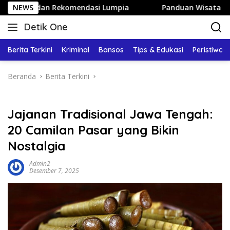
Langsung
 Rekomendasi Lumpia
NEWS
Panduan Wisata Keluarga ke Kota Ba
ke
Detik One
konten
Tajam
Ungkap
Berita Terkini
Kriminal
Bansos
Tips & Edukasi
Peristiwa
Fakta
Beranda
Berita Terkini
Jajanan Tradisional Jawa Tengah:
20 Camilan Pasar yang Bikin
Nostalgia
Admin2
Desember 7, 2025