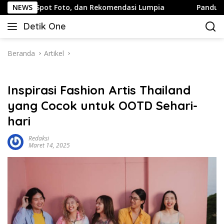
Langsung
Foto, dan Rekomendasi Lumpia
NEWS
Panduan Wisata Keluarga 
ke
Detik One
konten
Tajam
Ungkap
Fakta
Beranda
Artikel
Inspirasi Fashion Artis Thailand
yang Cocok untuk OOTD Sehari-
hari
Redaksi
Maret 14, 2025