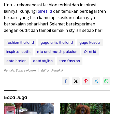
Untuk rekomendasi fashion terkini dan inspirasi
lainnya, kunjungi
olret.id
dan temukan berbagai tren
terbaru yang bisa kamu aplikasikan dalam gaya
berpakaian sehari-hari. Selamat bereksperimen
dengan outfit dan tampil semakin stylish setiap hari!
fashion thailand
gaya artis thailand
gaya kasual
inspirasi outfit
mix and match pakaian
Olret.id
ootd harian
ootd stylish
tren fashion
Penulis: Santre Malem
Editor: Redaksi
Baca Juga