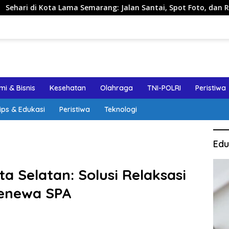
Lama Semarang: Jalan Santai, Spot Foto, dan Rekomendasi Lum
i & Bisnis
Kesehatan
Olahraga
TNI-POLRI
Peristiwa
ips & Edukasi
Peristiwa
Teknologi
Edu
a Selatan: Solusi Relaksasi
jenewa SPA