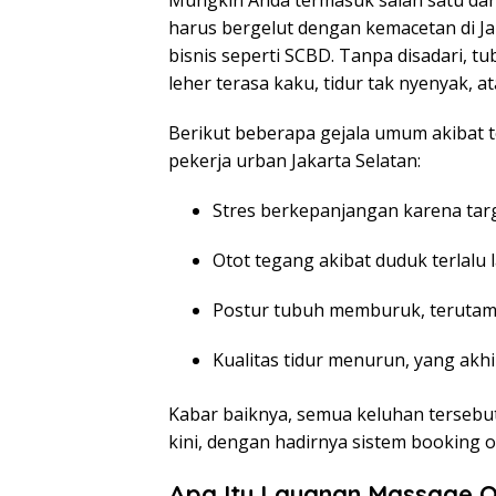
Mungkin Anda termasuk salah satu dari
harus bergelut dengan kemacetan di Ja
bisnis seperti SCBD. Tanpa disadari, t
leher terasa kaku, tidur tak nyenyak, a
Berikut beberapa gejala umum akibat t
pekerja urban Jakarta Selatan:
Stres berkepanjangan karena tar
Otot tegang akibat duduk terlalu
Postur tubuh memburuk, terutam
Kualitas tidur menurun, yang akh
Kabar baiknya, semua keluhan tersebut 
kini, dengan hadirnya sistem booking on
Apa Itu Layanan Massage O