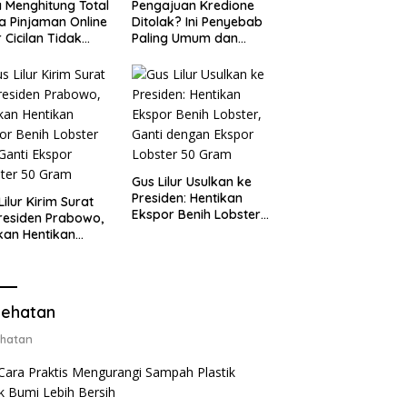
 Menghitung Total
Pengajuan Kredione
a Pinjaman Online
Ditolak? Ini Penyebab
 Cicilan Tidak
Paling Umum dan
jebak
Cara Ajukan Ulang
Gus Lilur Usulkan ke
Presiden: Hentikan
Lilur Kirim Surat
Ekspor Benih Lobster,
residen Prabowo,
Ganti dengan Ekspor
kan Hentikan
Lobster 50 Gram
or Benih Lobster
Ganti Ekspor
ter 50 Gram
ehatan
hatan