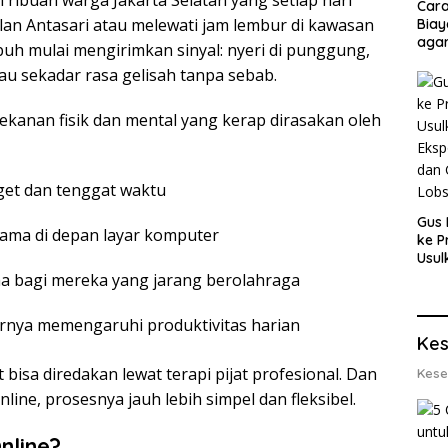
 ribuan warga Jakarta Selatan yang setiap hari
Cara
lan Antasari atau melewati jam lembur di kawasan
Biay
agar
ubuh mulai mengirimkan sinyal: nyeri di punggung,
Men
tau sekadar rasa gelisah tanpa sebab.
ekanan fisik dan mental yang kerap dirasakan oleh
get dan tenggat waktu
Gus 
 lama di depan layar komputer
ke P
Usul
Eksp
a bagi mereka yang jarang berolahraga
dan 
Lobs
irnya memengaruhi produktivitas harian
Kes
bisa diredakan lewat terapi pijat profesional. Dan
Kese
line, prosesnya jauh lebih simpel dan fleksibel.
nline?