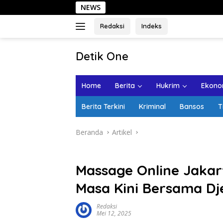
Langsung
NEWS
Sehari di Kota 
ke
konten
Redaksi
Indeks
tutup
Detik One
Tajam
Ungkap
Home
Berita
Hukrim
Ekonom
Fakta
Berita Terkini
Kriminal
Bansos
T
Beranda
Artikel
Massage Online Jakart
Masa Kini Bersama D
Redaksi
Mei 12, 2025