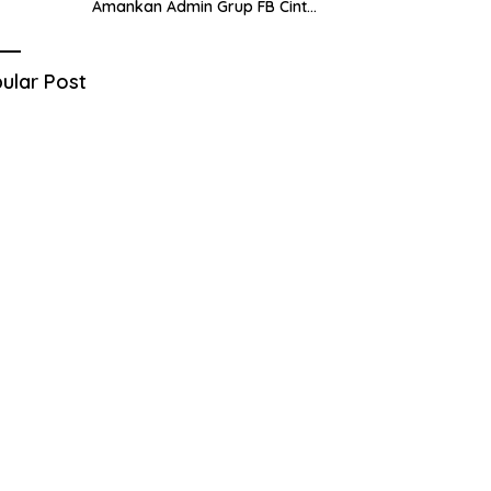
Amankan Admin Grup FB Cinta
Sedarah di Denpasar Bali
ular Post