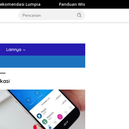
pia
Panduan Wisata Keluarga ke Kota Batu: Itinerary Se
tutup
Lainnya
kasi