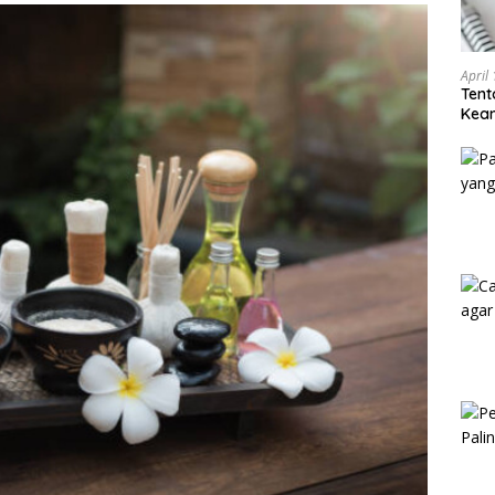
April
Tent
Keam
Kam