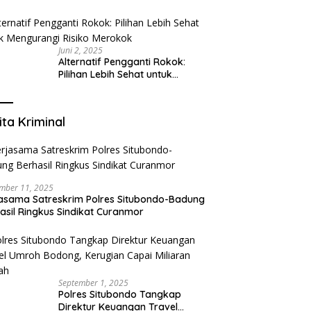
Tangerang: Klinik Gigi Modern
yang Mengerti Kebutuhanmu
Juni 2, 2025
Alternatif Pengganti Rokok:
Pilihan Lebih Sehat untuk
Mengurangi Risiko Merokok
ita Kriminal
mber 11, 2025
asama Satreskrim Polres Situbondo-Badung
asil Ringkus Sindikat Curanmor
September 1, 2025
Polres Situbondo Tangkap
Direktur Keuangan Travel