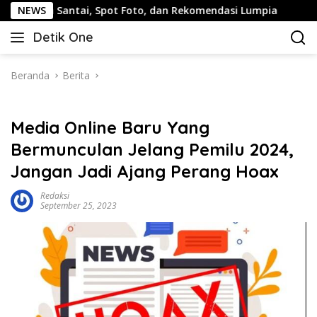
Langsung
 Santai, Spot Foto, dan Rekomendasi Lumpia
NEWS
Panduan Wi
ke
Detik One
konten
Tajam
Ungkap
Fakta
Beranda
Berita
Media Online Baru Yang
Bermunculan Jelang Pemilu 2024,
Jangan Jadi Ajang Perang Hoax
Redaksi
September 25, 2023