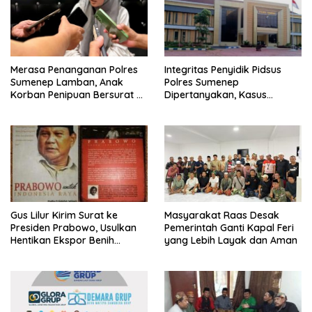
Merasa Penanganan Polres
Integritas Penyidik Pidsus
Sumenep Lamban, Anak
Polres Sumenep
Korban Penipuan Bersurat ke
Dipertanyakan, Kasus
Mabes Polri
Dugaan Penipuan Oknum
LSM Tak Kunjung Ada
Kepastian
Gus Lilur Kirim Surat ke
Masyarakat Raas Desak
Presiden Prabowo, Usulkan
Pemerintah Ganti Kapal Feri
Hentikan Ekspor Benih
yang Lebih Layak dan Aman
Lobster dan Ganti Ekspor
Lobster 50 Gram