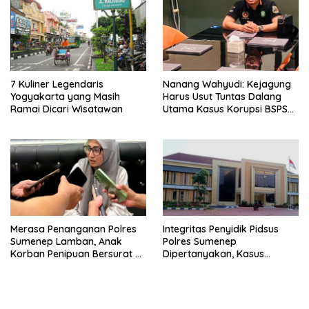
7 Kuliner Legendaris
Nanang Wahyudi: Kejagung
Yogyakarta yang Masih
Harus Usut Tuntas Dalang
Ramai Dicari Wisatawan
Utama Kasus Korupsi BSPS
Sumenep
Merasa Penanganan Polres
Integritas Penyidik Pidsus
Sumenep Lamban, Anak
Polres Sumenep
Korban Penipuan Bersurat ke
Dipertanyakan, Kasus
Mabes Polri
Dugaan Penipuan Oknum
LSM Tak Kunjung Ada
Kepastian