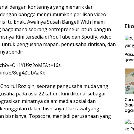
kenal dengan kontennya yang menarik dan
p, dengan bangga mengumumkan perilisan video
is Itu Enak, Awalnya Susah Banget! With Imam”.
Eko
ang bagaimana seorang entrepreneur jatuh bangun
snya. Kini tersedia di YouTube dan Spotify, video
ga untuk pengusaha mapan, pengusaha rintisan, dan
ya sendiri.
Pass
yang
atch?v=O11YU9z2oME&t=16s
p.link/e/8eg4ZUbAaKb
m Choirul Roziqin, seorang pengusaha muda yang
usaha pada usia 22 tahun, kini dikenal sebagai
Cara
tegrasikan minatnya dalam media sosial dan
Biay
keunggulan dalam bisnisnya. Dari awal yang
agar
 bisnisnya, Topscore, menjadi perusahaan yang
Men