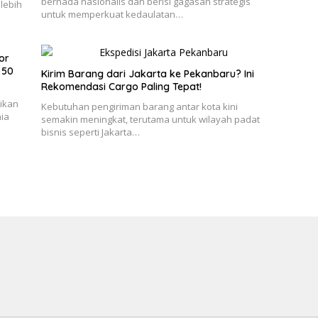
bernada nasionalis dan berisi gagasan strategis
lebih
untuk memperkuat kedaulatan…
or
 50
Kirim Barang dari Jakarta ke Pekanbaru? Ini
Rekomendasi Cargo Paling Tepat!
dikan
Kebutuhan pengiriman barang antar kota kini
ia
semakin meningkat, terutama untuk wilayah padat
bisnis seperti Jakarta…