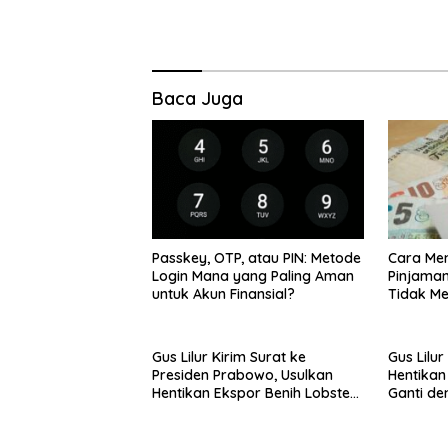
Baca Juga
Passkey, OTP, atau PIN: Metode
Cara Men
Login Mana yang Paling Aman
Pinjaman
untuk Akun Finansial?
Tidak M
Gus Lilur Kirim Surat ke
Gus Lilur
Presiden Prabowo, Usulkan
Hentikan
Hentikan Ekspor Benih Lobster
Ganti de
dan Ganti Ekspor Lobster 50
50 Gram
Gram