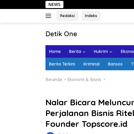
Langsung
NEWS
Se
ke
konten
Redaksi
Indeks
tutup
Detik One
Tajam
Ungkap
Home
Berita
Hukrim
Ekonom
Fakta
Berita Terkini
Kriminal
Bansos
T
Beranda
Ekonomi & Bisnis
Nalar Bicara Meluncu
Perjalanan Bisnis Ri
Founder Topscore.id