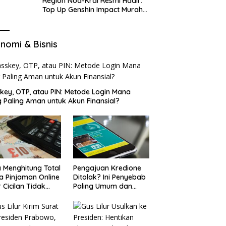
Region Nod-Krai Resmi Hadir:
Top Up Genshin Impact Murah
di VocaGame untuk Jelajah
Wilayah Baru
nomi & Bisnis
key, OTP, atau PIN: Metode Login Mana
 Paling Aman untuk Akun Finansial?
 Menghitung Total
Pengajuan Kredione
a Pinjaman Online
Ditolak? Ini Penyebab
 Cicilan Tidak
Paling Umum dan
jebak
Cara Ajukan Ulang