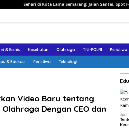
hari di Kota Lama Semarang: Jalan Santai, Spot Foto, dan Rek
i & Bisnis
Kesehatan
Olahraga
TNI-POLRI
Peristiwa
ips & Edukasi
Peristiwa
Teknologi
Edu
rkan Video Baru tentang
tel Olahraga Dengan CEO dan
April
Tent
Keam