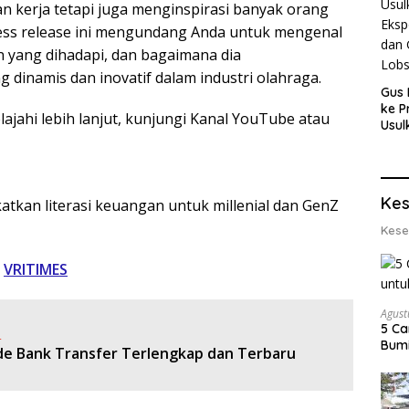
 kerja tetapi juga menginspirasi banyak orang
Press release ini mengundang Anda untuk mengenal
n yang dihadapi, dan bagaimana dia
 dinamis dan inovatif dalam industri olahraga.
Gus 
ke P
ajahi lebih lanjut, kunjungi Kanal YouTube atau
Usul
Eksp
dan 
Lobs
Kes
atkan literasi keuangan untuk millenial dan GenZ
Kese
i
VRITIMES
Agust
5 Ca
:
Bumi
de Bank Transfer Terlengkap dan Terbaru