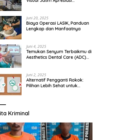
Visual Jatim Apresiasi
Pelayanan Prima Puskesmas
Bangsalsari
Juni 20, 2025
Biaya Operasi LASIK, Panduan
Lengkap dan Manfaatnya
Juni 4, 2025
Temukan Senyum Terbaikmu di
Aesthetics Dental Care (ADC)
Tangerang: Klinik Gigi Modern
yang Mengerti Kebutuhanmu
Juni 2, 2025
Alternatif Pengganti Rokok:
Pilihan Lebih Sehat untuk
Mengurangi Risiko Merokok
ita Kriminal