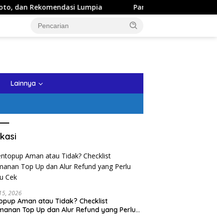
omendasi Lumpia
Panduan Wisata Keluarga ke Kota Batu: 
tutup
Lainnya
kasi
 15, 2026
opup Aman atau Tidak? Checklist
anan Top Up dan Alur Refund yang Perlu