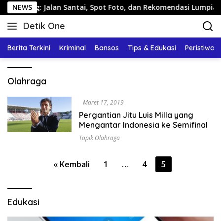
Langsung
rang: Jalan Santai, Spot Foto, dan Rekomendasi Lumpia
NEWS
ke
Detik One
konten
Tajam
Ungkap
Berita Terkini
Kriminal
Bansos
Tips & Edukasi
Peristiwa
Fakta
Olahraga
Maret 17, 2019
Pergantian Jitu Luis Milla yang
Mengantar Indonesia ke Semifinal
Topik Olahraga
Paginasi
« Kembali
1
…
4
5
pos
Edukasi