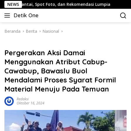
Langsung
tai, Spot Foto, dan Rekomendasi Lumpia
NEWS
Panduan Wisata
ke
Detik One
konten
Tajam
Ungkap
Fakta
Beranda
Berita
Nasional
Pergerakan Aksi Damai
Menggunakan Atribut Cabup-
Cawabup, Bawaslu Buol
Mendalami Proses Syarat Formil
Material Menuju Pada Temuan
Redaksi
Oktober 16, 2024