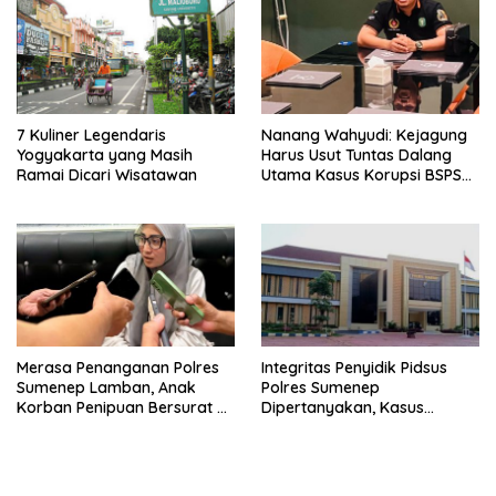
7 Kuliner Legendaris
Nanang Wahyudi: Kejagung
Yogyakarta yang Masih
Harus Usut Tuntas Dalang
Ramai Dicari Wisatawan
Utama Kasus Korupsi BSPS
Sumenep
Merasa Penanganan Polres
Integritas Penyidik Pidsus
Sumenep Lamban, Anak
Polres Sumenep
Korban Penipuan Bersurat ke
Dipertanyakan, Kasus
Mabes Polri
Dugaan Penipuan Oknum
LSM Tak Kunjung Ada
Kepastian