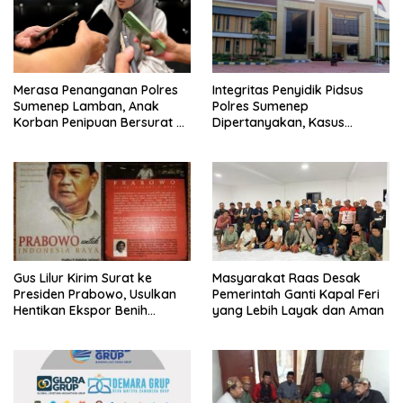
Merasa Penanganan Polres
Integritas Penyidik Pidsus
Sumenep Lamban, Anak
Polres Sumenep
Korban Penipuan Bersurat ke
Dipertanyakan, Kasus
Mabes Polri
Dugaan Penipuan Oknum
LSM Tak Kunjung Ada
Kepastian
Gus Lilur Kirim Surat ke
Masyarakat Raas Desak
Presiden Prabowo, Usulkan
Pemerintah Ganti Kapal Feri
Hentikan Ekspor Benih
yang Lebih Layak dan Aman
Lobster dan Ganti Ekspor
Lobster 50 Gram