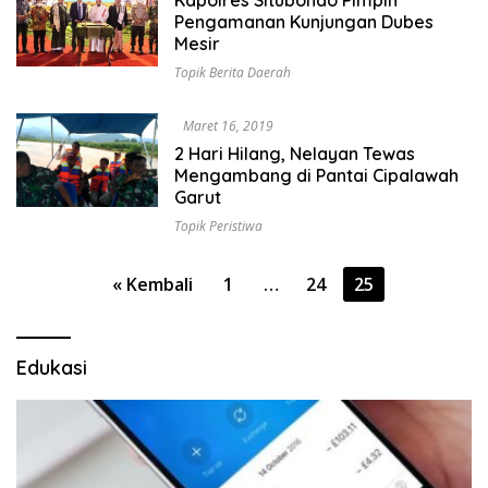
Pengamanan Kunjungan Dubes
Mesir
Topik Berita Daerah
Maret 16, 2019
2 Hari Hilang, Nelayan Tewas
Mengambang di Pantai Cipalawah
Garut
Topik Peristiwa
Paginasi
« Kembali
1
…
24
25
pos
Edukasi