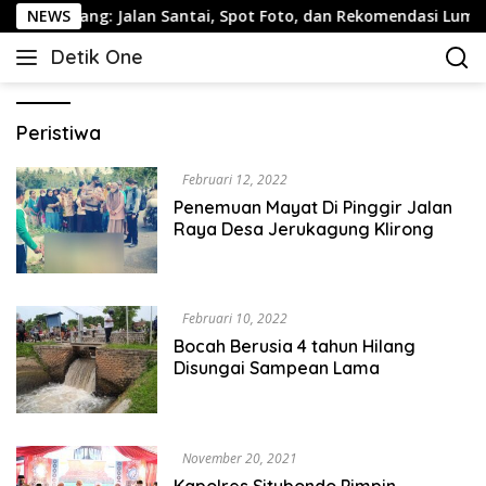
Langsung
marang: Jalan Santai, Spot Foto, dan Rekomendasi Lumpia
NEWS
ke
Detik One
konten
Tajam
Ungkap
Fakta
Peristiwa
Februari 12, 2022
Penemuan Mayat Di Pinggir Jalan
Raya Desa Jerukagung Klirong
Februari 10, 2022
Bocah Berusia 4 tahun Hilang
Disungai Sampean Lama
November 20, 2021
Kapolres Situbondo Pimpin